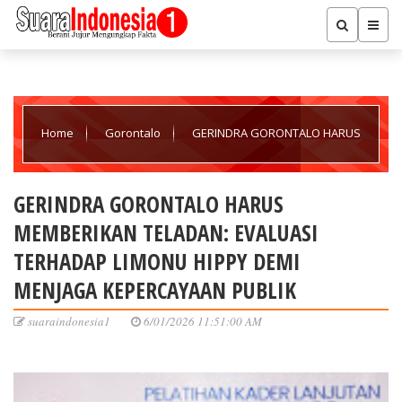
Home
Gorontalo
GERINDRA GORONTALO HARUS
MEMBERIKAN TELADAN: EVALUASI TERHADAP LIMONU HIPPY DEMI
GERINDRA GORONTALO HARUS
MEMBERIKAN TELADAN: EVALUASI
MENJAGA KEPERCAYAAN PUBLIK
TERHADAP LIMONU HIPPY DEMI
MENJAGA KEPERCAYAAN PUBLIK
suaraindonesia1
6/01/2026 11:51:00 AM