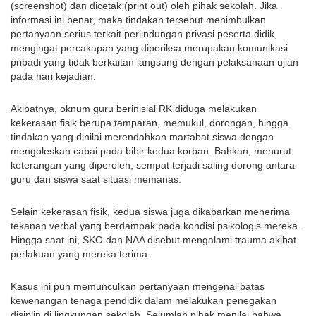
(screenshot) dan dicetak (print out) oleh pihak sekolah. Jika 
informasi ini benar, maka tindakan tersebut menimbulkan 
pertanyaan serius terkait perlindungan privasi peserta didik, 
mengingat percakapan yang diperiksa merupakan komunikasi 
pribadi yang tidak berkaitan langsung dengan pelaksanaan ujian 
pada hari kejadian.
Akibatnya, oknum guru berinisial RK diduga melakukan 
kekerasan fisik berupa tamparan, memukul, dorongan, hingga 
tindakan yang dinilai merendahkan martabat siswa dengan 
mengoleskan cabai pada bibir kedua korban. Bahkan, menurut 
keterangan yang diperoleh, sempat terjadi saling dorong antara 
guru dan siswa saat situasi memanas.
Selain kekerasan fisik, kedua siswa juga dikabarkan menerima 
tekanan verbal yang berdampak pada kondisi psikologis mereka. 
Hingga saat ini, SKO dan NAA disebut mengalami trauma akibat 
perlakuan yang mereka terima.
Kasus ini pun memunculkan pertanyaan mengenai batas 
kewenangan tenaga pendidik dalam melakukan penegakan 
disiplin di lingkungan sekolah. Sejumlah pihak menilai bahwa 