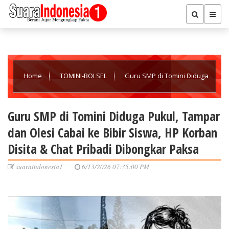
Home
TOMINI-BOLSEL
Guru SMP di Tomini Diduga
Pukul, Tampar dan Olesi Cabai ke Bibir Siswa, HP Korban Disita &
Guru SMP di Tomini Diduga Pukul, Tampar
dan Olesi Cabai ke Bibir Siswa, HP Korban
Chat Pribadi Dibongkar Paksa
Disita & Chat Pribadi Dibongkar Paksa
suaraindonesia1
6/13/2026 07:35:00 PM