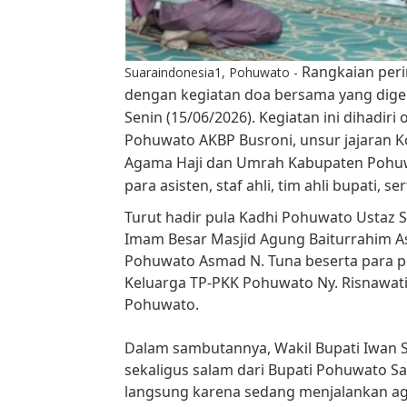
Rangkaian peri
Suaraindonesia1, Pohuwato -
dengan kegiatan doa bersama yang dige
Senin (15/06/2026). Kegiatan ini dihadir
Pohuwato AKBP Busroni, unsur jajaran 
Agama Haji dan Umrah Kabupaten Pohuw
para asisten, staf ahli, tim ahli bupati,
Turut hadir pula Kadhi Pohuwato Ustaz 
Imam Besar Masjid Agung Baiturrahim A
Pohuwato Asmad N. Tuna beserta para p
Keluarga TP-PKK Pohuwato Ny. Risnawati
Pohuwato.
Dalam sambutannya, Wakil Bupati Iwa
sekaligus salam dari Bupati Pohuwato Sa
langsung karena sedang menjalankan age