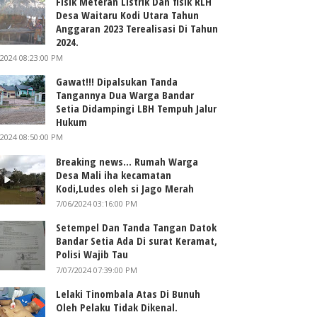
Fisik Meteran Listrik Dan fisik RLH
Desa Waitaru Kodi Utara Tahun
Anggaran 2023 Terealisasi Di Tahun
2024.
/2024 08:23:00 PM
Gawat!!! Dipalsukan Tanda
Tangannya Dua Warga Bandar
Setia Didampingi LBH Tempuh Jalur
Hukum
/2024 08:50:00 PM
Breaking news... Rumah Warga
Desa Mali iha kecamatan
Kodi,Ludes oleh si Jago Merah
7/06/2024 03:16:00 PM
Setempel Dan Tanda Tangan Datok
Bandar Setia Ada Di surat Keramat,
Polisi Wajib Tau
7/07/2024 07:39:00 PM
Lelaki Tinombala Atas Di Bunuh
Oleh Pelaku Tidak Dikenal.