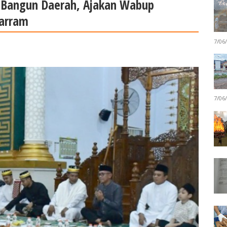
k Bangun Daerah, Ajakan Wabup
harram
7/06
7/06