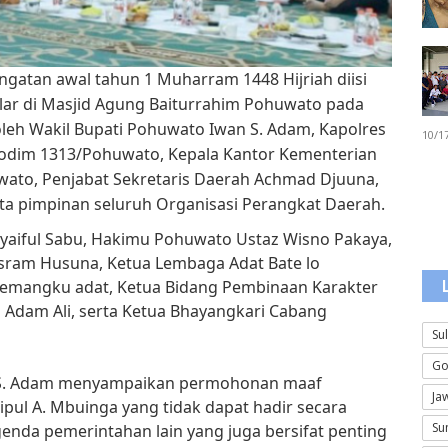
ngatan awal tahun 1 Muharram 1448 Hijriah diisi
lar di Masjid Agung Baiturrahim Pohuwato pada
i oleh Wakil Bupati Pohuwato Iwan S. Adam, Kapolres
10/1
Kodim 1313/Pohuwato, Kepala Kantor Kementerian
ato, Penjabat Sekretaris Daerah Achmad Djuuna,
 serta pimpinan seluruh Organisasi Perangkat Daerah.
Syaiful Sabu, Hakimu Pohuwato Ustaz Wisno Pakaya,
sram Husuna, Ketua Lembaga Adat Bate lo
emangku adat, Ketua Bidang Pembinaan Karakter
 Adam Ali, serta Ketua Bhayangkari Cabang
Su
Go
n S. Adam menyampaikan permohonan maaf
Ja
ipul A. Mbuinga yang tidak dapat hadir secara
Su
nda pemerintahan lain yang juga bersifat penting