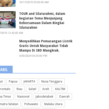
10/17/2019 03:00:00 AM
TOUR and Silaturahmi, dalam
kegiatan Tema Menjunjung
Kebersamaan Dalam Bingkai
Silaturahmi
7/2019 12:42:00 AM
Menyedihkan Pemasangan Listrik
Gratis Untuk Masyarakat Tidak
Mampu Di SBD Mangkrak.
6/30/2024 06:36:00 PM
LABEL
lut
Papua
JAKARTA
Nusa Tenggara
rontalo
Riau
Sulsel
Aceh
KALTIM
wa Timur
Nasional
Jabodetabek
Daerah
matra Selatan
Pohuwato
Maluku Utara