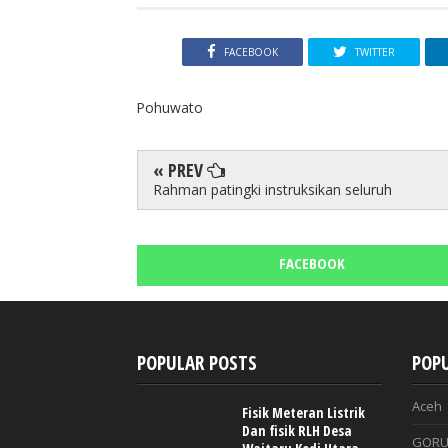
FACEBOOK
TWITTER
Pohuwato
« PREV
Rahman patingki instruksikan seluruh
FACEBOOK
POPULAR POSTS
POPU
Aceh
Fisik Meteran Listrik
Dan fisik RLH Desa
GORU