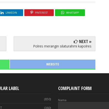
LINKEDIN
PINTEREST
WHATSAPP
NEXT »
Polres merangin silaturahmi kapolres
WEBSITE
LAR LABEL
COMPLAINT FORM
(850)
Nama
T
(360)