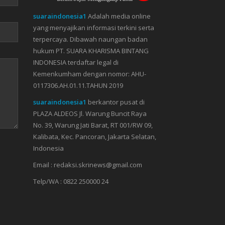
suaraindonesia1
Adalah media online
yang menyajikan informasi terkini serta
terpercaya. Dibawah naungan badan
hukum PT. SUARA KHARISMA BINTANG
INDONESIA terdaftar legal di
Kemenkumham dengan nomor: AHU-
0117306.AH.01.11.TAHUN 2019
suaraindonesia1
berkantor pusat di
PLAZA ALDEOS Jl. Warung Buncit Raya
No. 39, Warung Jati Barat, RT 001/RW 09,
Kalibata, Kec. Pancoran, Jakarta Selatan,
Indonesia
Email : redaksi.skrinews@gmail.com
Telp/WA : 0822 250000 24