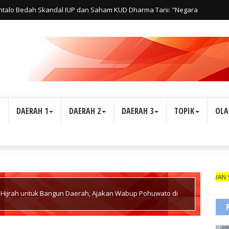
ntalo Bedah Skandal IUP dan Saham KUD Dharma Tani: "Negara
s Hak Rakyat"
L
DAERAH 1
DAERAH 2
DAERAH 3
TOPIK
OLA
WARTAWAN SUARA IND
 Hijrah untuk Bangun Daerah, Ajakan Wabup Pohuwato di