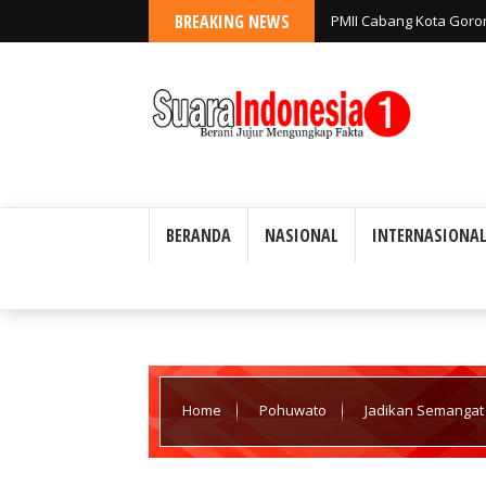
BREAKING NEWS
PMII Cabang Kota Goro
Jangan Tutup Mata ata
BERANDA
NASIONAL
INTERNASIONA
Home
Pohuwato
Jadikan Semangat
Peringatan 1 Muharram