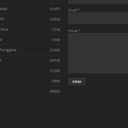
talo
(1947)
Email
*
TA
(2659)
Timur
(724)
Pesan
*
M
(789)
Tenggara
(2383)
a
(6918)
(1258)
l
(989)
(8665)