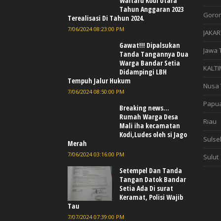
Waitaru Kodi Utara
Tahun Anggaran 2023
Goron
Terealisasi Di Tahun 2024.
7/06/2024 08:23:00 PM
JAKAR
Gawat!!! Dipalsukan
Jawa 
Tanda Tangannya Dua
Warga Bandar Setia
KALTI
Didampingi LBH
Tempuh Jalur Hukum
Nusa 
7/06/2024 08:50:00 PM
Papu
Breaking news...
Rumah Warga Desa
Riau
Mali iha kecamatan
Kodi,Ludes oleh si Jago
Sulse
Merah
7/06/2024 03:16:00 PM
Sulut
Setempel Dan Tanda
Tangan Datok Bandar
Setia Ada Di surat
Keramat, Polisi Wajib
Tau
7/07/2024 07:39:00 PM