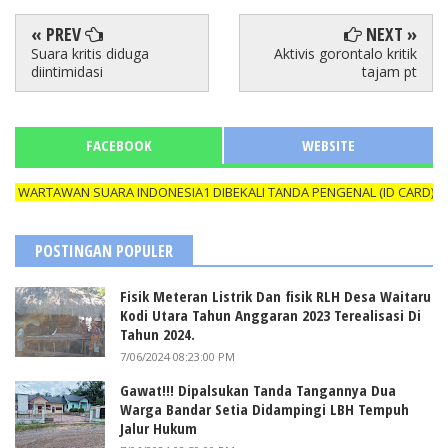
« PREV
NEXT »
Suara kritis diduga
Aktivis gorontalo kritik
diintimidasi
tajam pt
FACEBOOK
WEBSITE
ARTAWAN SUARA INDONESIA1 DIBEKALI TANDA PENGENAL (ID CARD) YAN
POSTINGAN POPULER
Fisik Meteran Listrik Dan fisik RLH Desa Waitaru
Kodi Utara Tahun Anggaran 2023 Terealisasi Di
Tahun 2024.
7/06/2024 08:23:00 PM
Gawat!!! Dipalsukan Tanda Tangannya Dua
Warga Bandar Setia Didampingi LBH Tempuh
Jalur Hukum