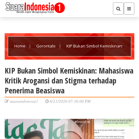
Home
Gorontalo
KIP Bukan Simbol Kemiskinan:
Mahasiswa Kritik Arogansi dan Stigma terhadap Penerima
KIP Bukan Simbol Kemiskinan: Mahasiswa
Kritik Arogansi dan Stigma terhadap
Beasiswa
Penerima Beasiswa
suaraindonesia1
6/21/2026 07:36:00 PM