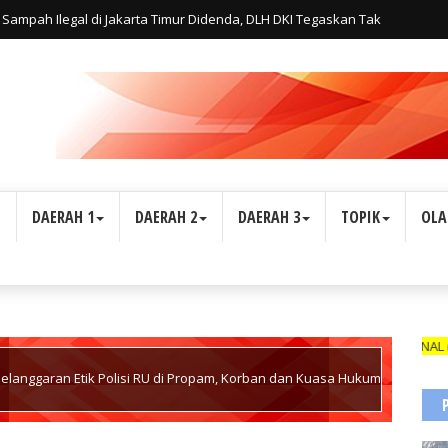
Sampah Ilegal di Jakarta Timur Didenda, DLH DKI Tegaskan Tak
L
DAERAH 1
DAERAH 2
DAERAH 3
TOPIK
OLA
WARTAWAN SUARA INDONESIA1 DIBEKALI TANDA PENGENAL (ID CAR
langgaran Etik Polisi RU di Propam, Korban dan Kuasa Hukum