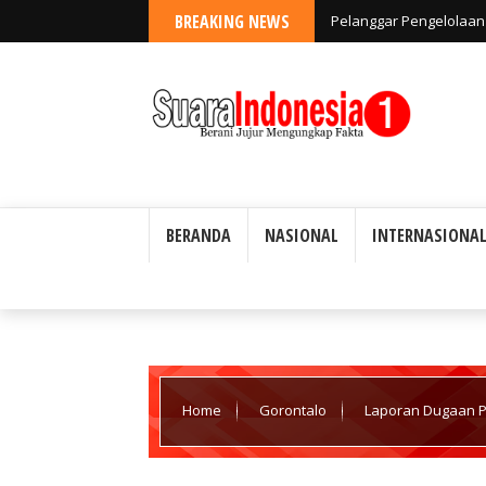
BREAKING NEWS
Pelanggar Pengelolaan 
Ada Toleransi
BERANDA
NASIONAL
INTERNASIONA
Home
Gorontalo
Laporan Dugaan Pe
Minta Keadilan