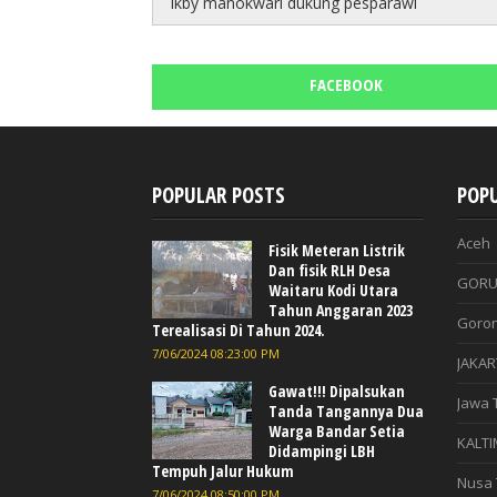
Ikby manokwari dukung pesparawi
FACEBOOK
POPULAR POSTS
POPU
Aceh
Fisik Meteran Listrik
Dan fisik RLH Desa
GORU
Waitaru Kodi Utara
Tahun Anggaran 2023
Goron
Terealisasi Di Tahun 2024.
7/06/2024 08:23:00 PM
JAKAR
Gawat!!! Dipalsukan
Jawa 
Tanda Tangannya Dua
Warga Bandar Setia
KALTI
Didampingi LBH
Tempuh Jalur Hukum
Nusa 
7/06/2024 08:50:00 PM