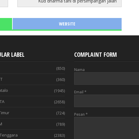
Kud dharma tani di persimpangan jalan
WEBSITE
LAR LABEL
COMPLAINT FORM
(850)
Nama
T
(360)
talo
(1945)
Email
*
TA
(2658)
Timur
(724)
Pesan
*
M
(789)
Tenggara
(2383)