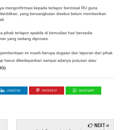
a mengonfirmasi kepada terlapor berinisial RU guna 
 diterbitkan, yang bersangkutan disebut belum memberikan 
li.
pihak terlapor apabila di kemudian hari bersedia 
oran yang sedang diproses.
pemberitaan ini masih berupa dugaan dan laporan dari pihak 
tap harus dikedepankan sampai adanya putusan atau 
JO)
LINKEDIN
PINTEREST
WHATSAPP
NEXT »