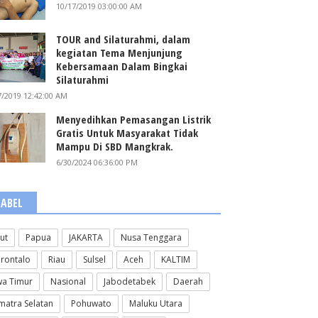
10/17/2019 03:00:00 AM
TOUR and Silaturahmi, dalam
kegiatan Tema Menjunjung
Kebersamaan Dalam Bingkai
Silaturahmi
7/2019 12:42:00 AM
Menyedihkan Pemasangan Listrik
Gratis Untuk Masyarakat Tidak
Mampu Di SBD Mangkrak.
6/30/2024 06:36:00 PM
LABEL
lut
Papua
JAKARTA
Nusa Tenggara
rontalo
Riau
Sulsel
Aceh
KALTIM
wa Timur
Nasional
Jabodetabek
Daerah
matra Selatan
Pohuwato
Maluku Utara