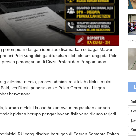
10/1
g perempuan dengan identitas disamarkan sebagai Mawar 
rofesi Polri yang diduga dilakukan oleh oknum anggota Polri 
am proses penanganan di Divisi Profesi dan Pengamanan 
iterima media, proses administrasi telah dilalui, mulai 
olri, verifikasi, penerusan ke Polda Gorontalo, hingga 
ejabat berwenang.
Su
a, korban melalui kuasa hukumnya mengadukan dugaan 
Go
 tindak pidana berupa penganiayaan fisik yang diduga terjadi 
Ja
Su
erinisial RU yang disebut bertugas di Satuan Samapta Polres 