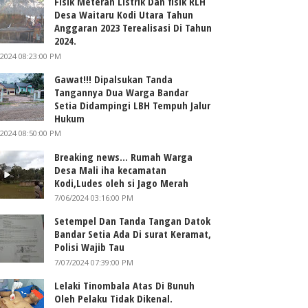
Fisik Meteran Listrik Dan fisik RLH
Desa Waitaru Kodi Utara Tahun
Anggaran 2023 Terealisasi Di Tahun
2024.
/2024 08:23:00 PM
Gawat!!! Dipalsukan Tanda
Tangannya Dua Warga Bandar
Setia Didampingi LBH Tempuh Jalur
Hukum
/2024 08:50:00 PM
Breaking news... Rumah Warga
Desa Mali iha kecamatan
Kodi,Ludes oleh si Jago Merah
7/06/2024 03:16:00 PM
Setempel Dan Tanda Tangan Datok
Bandar Setia Ada Di surat Keramat,
Polisi Wajib Tau
7/07/2024 07:39:00 PM
Lelaki Tinombala Atas Di Bunuh
Oleh Pelaku Tidak Dikenal.