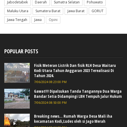
Jabodetabek
Daerah
Sumatra Selatan
Pohuwato
Maluku Utara
Sumatera Barat
Jawa Barat
GORUT
Jawa Tengah
Jawa
Opini
POPULAR POSTS
Fisik Meteran Listrik Dan fisik RLH Desa Waitaru
Kodi Utara Tahun Anggaran 2023 Terealisasi Di
Tahun 2024.
7/06/2024 08:23:00 PM
Gawat!!! Dipalsukan Tanda Tangannya Dua Warga
Bandar Setia Didampingi LBH Tempuh Jalur Hukum
7/06/2024 08:50:00 PM
Breaking news... Rumah Warga Desa Mali iha
kecamatan Kodi,Ludes oleh si Jago Merah