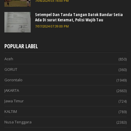
7/06/2024 03:16:00 PM
Setempel Dan Tanda Tangan Datok Bandar Setia
Ada Di surat Keramat, Polisi Wajib Tau
7/07/2024 07:39:00 PM
POPULAR LABEL
Aceh
(850)
GORUT
(360)
Gorontalo
(1949)
JAKARTA
(2663)
Jawa Timur
(724)
KALTIM
(789)
Nusa Tenggara
(2383)