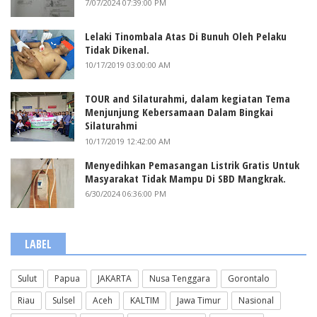
7/07/2024 07:39:00 PM
Lelaki Tinombala Atas Di Bunuh Oleh Pelaku
Tidak Dikenal.
10/17/2019 03:00:00 AM
TOUR and Silaturahmi, dalam kegiatan Tema
Menjunjung Kebersamaan Dalam Bingkai
Silaturahmi
10/17/2019 12:42:00 AM
Menyedihkan Pemasangan Listrik Gratis Untuk
Masyarakat Tidak Mampu Di SBD Mangkrak.
6/30/2024 06:36:00 PM
LABEL
Sulut
Papua
JAKARTA
Nusa Tenggara
Gorontalo
Riau
Sulsel
Aceh
KALTIM
Jawa Timur
Nasional