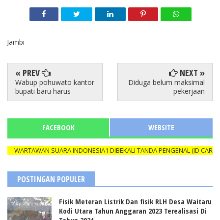
Jambi
« PREV
NEXT »
Wabup pohuwato kantor
Diduga belum maksimal
bupati baru harus
pekerjaan
FACEBOOK
WEBSITE
ARTAWAN SUARA INDONESIA1 DIBEKALI TANDA PENGENAL (ID CARD) YAN
POSTINGAN POPULER
Fisik Meteran Listrik Dan fisik RLH Desa Waitaru
Kodi Utara Tahun Anggaran 2023 Terealisasi Di
Tahun 2024.