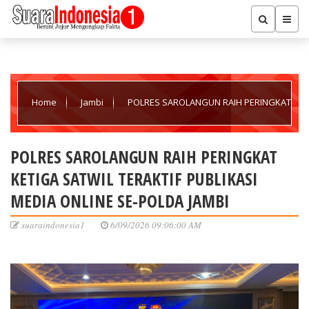
Home
Jambi
POLRES SAROLANGUN RAIH PERINGKAT
KETIGA SATWIL TERAKTIF PUBLIKASI MEDIA ONLINE SE-POLDA
POLRES SAROLANGUN RAIH PERINGKAT
KETIGA SATWIL TERAKTIF PUBLIKASI
JAMBI
MEDIA ONLINE SE-POLDA JAMBI
suaraindonesia1
6/09/2026 09:06:00 AM