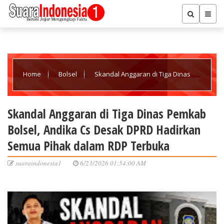
Home
Bolsel
Skandal Anggaran di Tiga Dinas
Pemkab Bolsel, Andika Cs Desak DPRD Hadirkan Semua Pihak
Skandal Anggaran di Tiga Dinas Pemkab
Bolsel, Andika Cs Desak DPRD Hadirkan
dalam RDP Terbuka
Semua Pihak dalam RDP Terbuka
suaraindonesia1
6/23/2026 01:54:00 AM