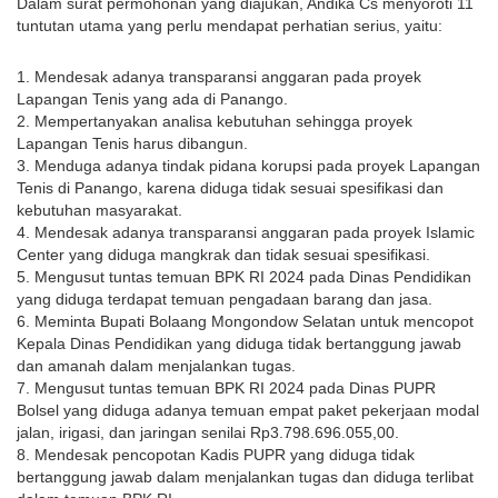
Dalam surat permohonan yang diajukan, Andika Cs menyoroti 11 
tuntutan utama yang perlu mendapat perhatian serius, yaitu:
1. Mendesak adanya transparansi anggaran pada proyek 
Lapangan Tenis yang ada di Panango.
2. Mempertanyakan analisa kebutuhan sehingga proyek 
Lapangan Tenis harus dibangun.
3. Menduga adanya tindak pidana korupsi pada proyek Lapangan 
Tenis di Panango, karena diduga tidak sesuai spesifikasi dan 
kebutuhan masyarakat.
4. Mendesak adanya transparansi anggaran pada proyek Islamic 
Center yang diduga mangkrak dan tidak sesuai spesifikasi.
5. Mengusut tuntas temuan BPK RI 2024 pada Dinas Pendidikan 
yang diduga terdapat temuan pengadaan barang dan jasa.
6. Meminta Bupati Bolaang Mongondow Selatan untuk mencopot 
Kepala Dinas Pendidikan yang diduga tidak bertanggung jawab 
dan amanah dalam menjalankan tugas.
7. Mengusut tuntas temuan BPK RI 2024 pada Dinas PUPR 
Bolsel yang diduga adanya temuan empat paket pekerjaan modal 
jalan, irigasi, dan jaringan senilai Rp3.798.696.055,00.
8. Mendesak pencopotan Kadis PUPR yang diduga tidak 
bertanggung jawab dalam menjalankan tugas dan diduga terlibat 