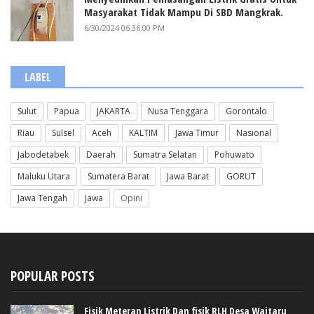
Masyarakat Tidak Mampu Di SBD Mangkrak.
6/30/2024 06:36:00 PM
LABEL
Sulut
Papua
JAKARTA
Nusa Tenggara
Gorontalo
Riau
Sulsel
Aceh
KALTIM
Jawa Timur
Nasional
Jabodetabek
Daerah
Sumatra Selatan
Pohuwato
Maluku Utara
Sumatera Barat
Jawa Barat
GORUT
Jawa Tengah
Jawa
Opini
POPULAR POSTS
Fisik Meteran Listrik Dan fisik RLH Desa Waitaru