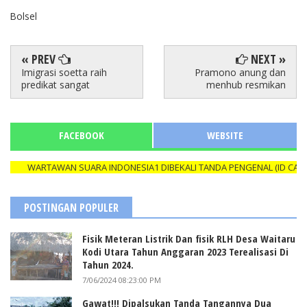
Bolsel
« PREV
NEXT »
Imigrasi soetta raih
Pramono anung dan
predikat sangat
menhub resmikan
FACEBOOK
WEBSITE
WARTAWAN SUARA INDONESIA1 DIBEKALI TANDA PENGENAL (ID CARD) Y
POSTINGAN POPULER
Fisik Meteran Listrik Dan fisik RLH Desa Waitaru
Kodi Utara Tahun Anggaran 2023 Terealisasi Di
Tahun 2024.
7/06/2024 08:23:00 PM
Gawat!!! Dipalsukan Tanda Tangannya Dua