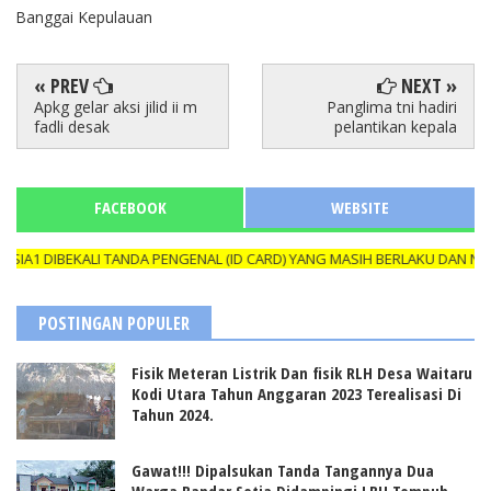
Banggai Kepulauan
« PREV
NEXT »
Apkg gelar aksi jilid ii m
Panglima tni hadiri
fadli desak
pelantikan kepala
FACEBOOK
WEBSITE
BEKALI TANDA PENGENAL (ID CARD) YANG MASIH BERLAKU DAN NAMANYA
POSTINGAN POPULER
Fisik Meteran Listrik Dan fisik RLH Desa Waitaru
Kodi Utara Tahun Anggaran 2023 Terealisasi Di
Tahun 2024.
Gawat!!! Dipalsukan Tanda Tangannya Dua
Warga Bandar Setia Didampingi LBH Tempuh