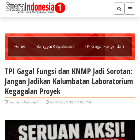
Home
Banggai Kepulauan
TPI Gagal Fungsi dan
KNMP Jadi Sorotan: Jangan Jadikan Kalumbatan Laboratorium
TPI Gagal Fungsi dan KNMP Jadi Sorotan:
Jangan Jadikan Kalumbatan Laboratorium
Kegagalan Proyek
Kegagalan Proyek
suaraindonesia1
6/09/2026 08:59:00 PM