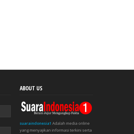
ABOUT US
suaraindonesia1
Adalah media online
yang menyajikan informasi terkini serta