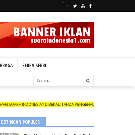
HRAGA
SERBA SERBI
A INDONESIA1 DIBEKALI TANDA PENGENAL (ID CARD) YANG MASIH BERL
POSTINGAN POPULER