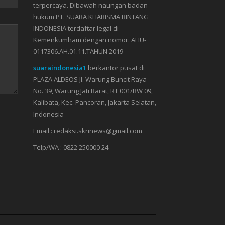
terpercaya. Dibawah naungan badan
hukum PT. SUARA KHARISMA BINTANG
INDONESIA terdaftar legal di
Kemenkumham dengan nomor: AHU-
0117306.AH.01.11.TAHUN 2019
suaraindonesia1
berkantor pusat di
PLAZA ALDEOS Jl. Warung Buncit Raya
No. 39, Warung Jati Barat, RT 001/RW 09,
Kalibata, Kec. Pancoran, Jakarta Selatan,
Indonesia
Email : redaksi.skrinews@gmail.com
Telp/WA : 0822 250000 24