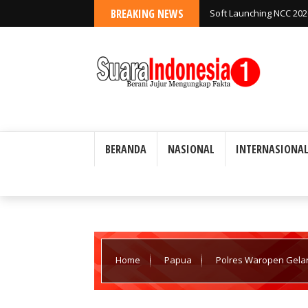
BREAKING NEWS
Soft Launching NCC 20
Kedaulatan Digital Ind
BERANDA
NASIONAL
INTERNASIONA
Home
Papua
Polres Waropen Gelar