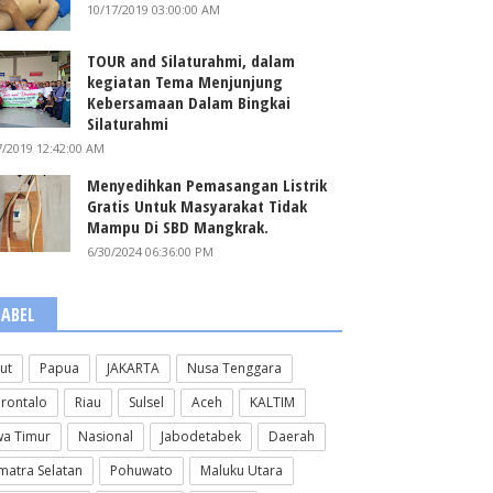
10/17/2019 03:00:00 AM
TOUR and Silaturahmi, dalam
kegiatan Tema Menjunjung
Kebersamaan Dalam Bingkai
Silaturahmi
7/2019 12:42:00 AM
Menyedihkan Pemasangan Listrik
Gratis Untuk Masyarakat Tidak
Mampu Di SBD Mangkrak.
6/30/2024 06:36:00 PM
LABEL
lut
Papua
JAKARTA
Nusa Tenggara
rontalo
Riau
Sulsel
Aceh
KALTIM
wa Timur
Nasional
Jabodetabek
Daerah
matra Selatan
Pohuwato
Maluku Utara