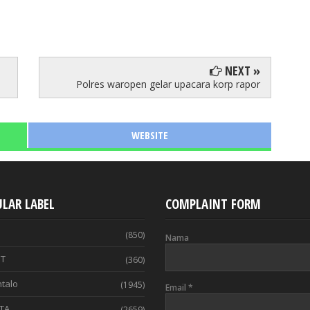
NEXT »
Polres waropen gelar upacara korp rapor
WEBSITE
LAR LABEL
COMPLAINT FORM
(850)
Nama
T
(360)
talo
(1945)
Email
*
TA
(2659)