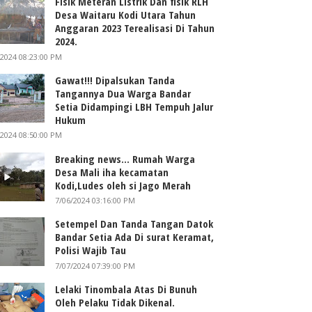
Fisik Meteran Listrik Dan fisik RLH
Desa Waitaru Kodi Utara Tahun
Anggaran 2023 Terealisasi Di Tahun
2024.
/2024 08:23:00 PM
Gawat!!! Dipalsukan Tanda
Tangannya Dua Warga Bandar
Setia Didampingi LBH Tempuh Jalur
Hukum
/2024 08:50:00 PM
Breaking news... Rumah Warga
Desa Mali iha kecamatan
Kodi,Ludes oleh si Jago Merah
7/06/2024 03:16:00 PM
Setempel Dan Tanda Tangan Datok
Bandar Setia Ada Di surat Keramat,
Polisi Wajib Tau
7/07/2024 07:39:00 PM
Lelaki Tinombala Atas Di Bunuh
Oleh Pelaku Tidak Dikenal.