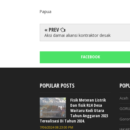
Papua
« PREV
Aksi damai aliansi kontraktor desak
FACEBOOK
POPULAR POSTS
POPU
Aceh
Fisik Meteran Listrik
Dan fisik RLH Desa
GORU
Waitaru Kodi Utara
Tahun Anggaran 2023
Goron
Terealisasi Di Tahun 2024.
7/06/2024 08:23:00 PM
JAKAR