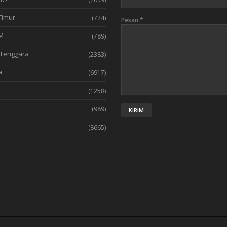
Timur
(724)
Pesan
*
M
(789)
Tenggara
(2383)
a
(6917)
(1258)
l
(989)
(8665)