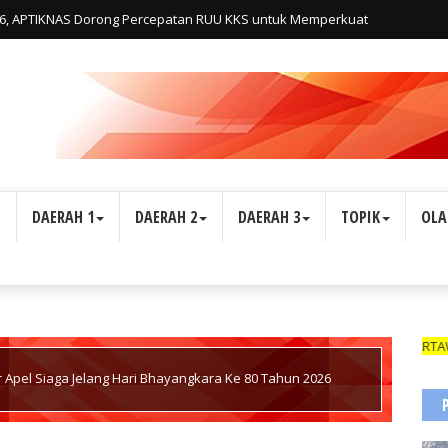
26, APTIKNAS Dorong Percepatan RUU KKS untuk Memperkuat
onesia
L
DAERAH 1
DAERAH 2
DAERAH 3
TOPIK
OLA
WARTAWAN SUAR
 Apel Siaga Jelang Hari Bhayangkara Ke 80 Tahun 2026