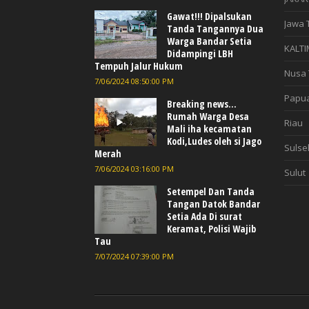
Gawat!!! Dipalsukan
Jawa 
Tanda Tangannya Dua
Warga Bandar Setia
KALTI
Didampingi LBH
Tempuh Jalur Hukum
Nusa 
7/06/2024 08:50:00 PM
Papu
Breaking news...
Rumah Warga Desa
Riau
Mali iha kecamatan
Kodi,Ludes oleh si Jago
Sulse
Merah
7/06/2024 03:16:00 PM
Sulut
Setempel Dan Tanda
Tangan Datok Bandar
Setia Ada Di surat
Keramat, Polisi Wajib
Tau
7/07/2024 07:39:00 PM