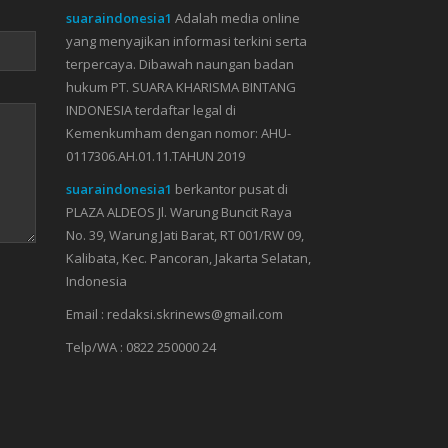
suaraindonesia1
Adalah media online
yang menyajikan informasi terkini serta
terpercaya. Dibawah naungan badan
hukum PT. SUARA KHARISMA BINTANG
INDONESIA terdaftar legal di
Kemenkumham dengan nomor: AHU-
0117306.AH.01.11.TAHUN 2019
suaraindonesia1
berkantor pusat di
PLAZA ALDEOS Jl. Warung Buncit Raya
No. 39, Warung Jati Barat, RT 001/RW 09,
Kalibata, Kec. Pancoran, Jakarta Selatan,
Indonesia
Email : redaksi.skrinews@gmail.com
Telp/WA : 0822 250000 24