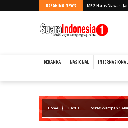
BREAKING NEWS
MBG Harus Diawasi, Ja
BERANDA
NASIONAL
INTERNASIONA
WARTAWAN SUARA INDONESIA1 DIBEKAL
Home
Papua
Polres Waropen Gela
Kenaikan Pangkat Periode 1 Juli 2026