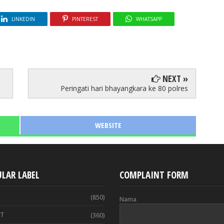
LINKEDIN
PINTEREST
WHATSAPP
NEXT »
Peringati hari bhayangkara ke 80 polres
WEBSITE
LAR LABEL
COMPLAINT FORM
(850)
Nama
T
(360)