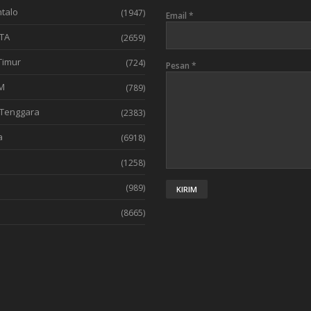
talo
(1947)
Email
*
TA
(2659)
Timur
(724)
Pesan
*
M
(789)
Tenggara
(2383)
a
(6918)
(1258)
l
(989)
(8665)