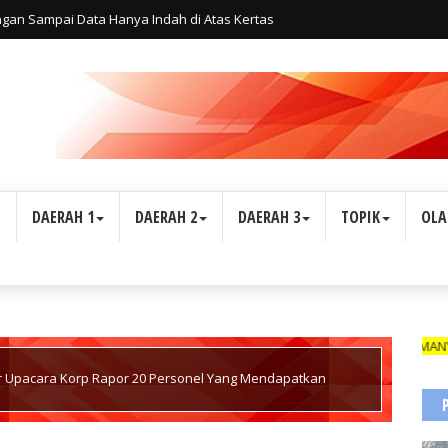
ngan Sampai Data Hanya Indah di Atas Kertas
L
DAERAH 1
DAERAH 2
DAERAH 3
TOPIK
OLA
I TANDA PENGENAL (ID CARD) YANG MASIH BERLAKU DAN NAMANYA TERC
r Upacara Korp Rapor 20 Personel Yang Mendapatkan