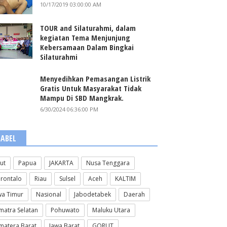
10/17/2019 03:00:00 AM
TOUR and Silaturahmi, dalam
kegiatan Tema Menjunjung
Kebersamaan Dalam Bingkai
Silaturahmi
Menyedihkan Pemasangan Listrik
Gratis Untuk Masyarakat Tidak
Mampu Di SBD Mangkrak.
6/30/2024 06:36:00 PM
LABEL
lut
Papua
JAKARTA
Nusa Tenggara
rontalo
Riau
Sulsel
Aceh
KALTIM
wa Timur
Nasional
Jabodetabek
Daerah
matra Selatan
Pohuwato
Maluku Utara
matera Barat
Jawa Barat
GORUT