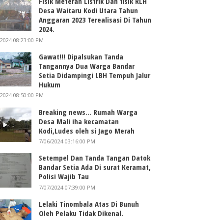
Fisik Meteran Listrik Dan fisik RLH
Desa Waitaru Kodi Utara Tahun
Anggaran 2023 Terealisasi Di Tahun
2024.
/2024 08:23:00 PM
Gawat!!! Dipalsukan Tanda
Tangannya Dua Warga Bandar
Setia Didampingi LBH Tempuh Jalur
Hukum
/2024 08:50:00 PM
Breaking news... Rumah Warga
Desa Mali iha kecamatan
Kodi,Ludes oleh si Jago Merah
7/06/2024 03:16:00 PM
Setempel Dan Tanda Tangan Datok
Bandar Setia Ada Di surat Keramat,
Polisi Wajib Tau
7/07/2024 07:39:00 PM
Lelaki Tinombala Atas Di Bunuh
Oleh Pelaku Tidak Dikenal.