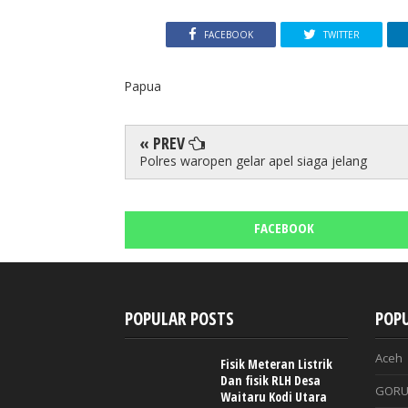
FACEBOOK
TWITTER
Papua
« PREV
Polres waropen gelar apel siaga jelang
FACEBOOK
POPULAR POSTS
POPU
Aceh
Fisik Meteran Listrik
Dan fisik RLH Desa
GORU
Waitaru Kodi Utara