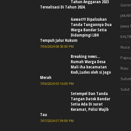
Tahun Anggaran 2023
Goron
Terealisasi Di Tahun 2024.
JAKAR
Gawat!!! Dipalsukan
Tanda Tangannya Dua
Jawa 
Warga Bandar Setia
Didampingi LBH
KALTI
Tempuh Jalur Hukum
7/06/2024 08:50:00 PM
Nusa 
Breaking news...
Papu
Rumah Warga Desa
Mali iha kecamatan
Riau
Kodi,Ludes oleh si Jago
Merah
Sulse
7/06/2024 03:16:00 PM
Sulut
Setempel Dan Tanda
Tangan Datok Bandar
Setia Ada Di surat
Keramat, Polisi Wajib
Tau
7/07/2024 07:39:00 PM