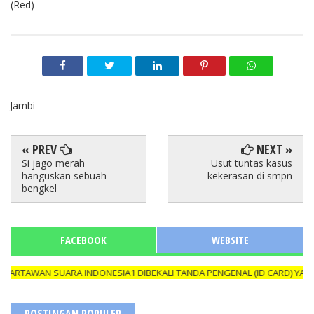
(Red)
Jambi
« PREV
NEXT »
Si jago merah
Usut tuntas kasus
hanguskan sebuah
kekerasan di smpn
bengkel
FACEBOOK
WEBSITE
N SUARA INDONESIA1 DIBEKALI TANDA PENGENAL (ID CARD) YANG MASI
POSTINGAN POPULER