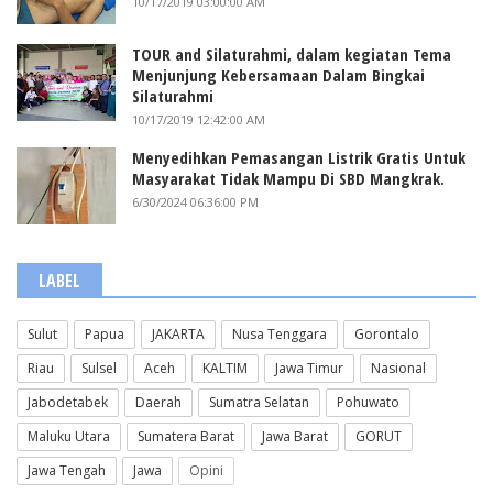
10/17/2019 03:00:00 AM
TOUR and Silaturahmi, dalam kegiatan Tema
Menjunjung Kebersamaan Dalam Bingkai
Silaturahmi
10/17/2019 12:42:00 AM
Menyedihkan Pemasangan Listrik Gratis Untuk
Masyarakat Tidak Mampu Di SBD Mangkrak.
6/30/2024 06:36:00 PM
LABEL
Sulut
Papua
JAKARTA
Nusa Tenggara
Gorontalo
Riau
Sulsel
Aceh
KALTIM
Jawa Timur
Nasional
Jabodetabek
Daerah
Sumatra Selatan
Pohuwato
Maluku Utara
Sumatera Barat
Jawa Barat
GORUT
Jawa Tengah
Jawa
Opini