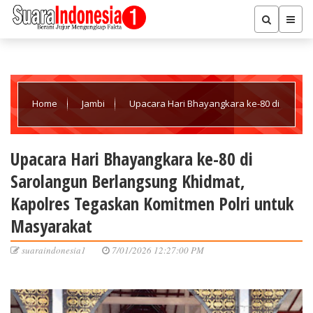
Home
Jambi
Upacara Hari Bhayangkara ke-80 di
Sarolangun Berlangsung Khidmat, Kapolres Tegaskan Komitmen
Upacara Hari Bhayangkara ke-80 di
Sarolangun Berlangsung Khidmat,
Polri untuk Masyarakat
Kapolres Tegaskan Komitmen Polri untuk
Masyarakat
suaraindonesia1
7/01/2026 12:27:00 PM