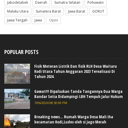
Jabodetabek
Daerah
Sumatra Selatan
Pohuwato
Maluku Utara
Sumatera Barat
Jawa Barat
GORUT
Jawa Tengah
Jawa
Opini
POPULAR POSTS
Fisik Meteran Listrik Dan fisik RLH Desa Waitaru
Kodi Utara Tahun Anggaran 2023 Terealisasi Di
Tahun 2024.
Gawat!!! Dipalsukan Tanda Tangannya Dua Warga
Bandar Setia Didampingi LBH Tempuh Jalur Hukum
7/06/2024 08:50:00 PM
Breaking news... Rumah Warga Desa Mali iha
kecamatan Kodi,Ludes oleh si Jago Merah