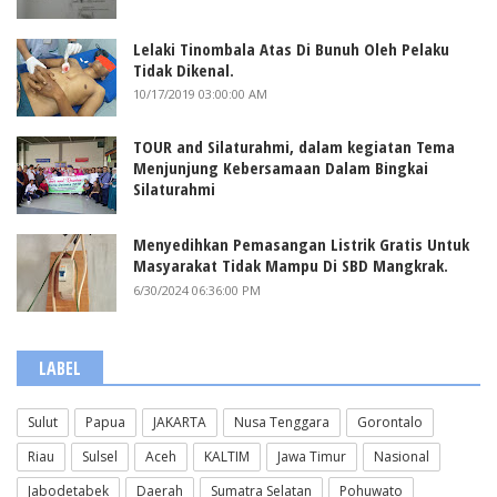
Lelaki Tinombala Atas Di Bunuh Oleh Pelaku
Tidak Dikenal.
10/17/2019 03:00:00 AM
TOUR and Silaturahmi, dalam kegiatan Tema
Menjunjung Kebersamaan Dalam Bingkai
Silaturahmi
Menyedihkan Pemasangan Listrik Gratis Untuk
Masyarakat Tidak Mampu Di SBD Mangkrak.
6/30/2024 06:36:00 PM
LABEL
Sulut
Papua
JAKARTA
Nusa Tenggara
Gorontalo
Riau
Sulsel
Aceh
KALTIM
Jawa Timur
Nasional
Jabodetabek
Daerah
Sumatra Selatan
Pohuwato