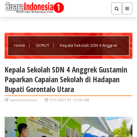
Home
GORUT
Kepala Sekolah SDN 4 Anggrek
Gustamin Paparkan Capaian Sekolah di Hadapan Bupati
Kepala Sekolah SDN 4 Anggrek Gustamin
Paparkan Capaian Sekolah di Hadapan
Gorontalo Utara
Bupati Gorontalo Utara
suaraindonesia1
7/31/2025 01:19:00 AM