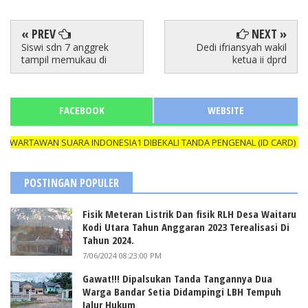
« PREV
NEXT »
Siswi sdn 7 anggrek
Dedi ifriansyah wakil
tampil memukau di
ketua ii dprd
FACEBOOK
WEBSITE
WAN SUARA INDONESIA1 DIBEKALI TANDA PENGENAL (ID CARD) YANG M
POSTINGAN POPULER
Fisik Meteran Listrik Dan fisik RLH Desa Waitaru
Kodi Utara Tahun Anggaran 2023 Terealisasi Di
Tahun 2024.
7/06/2024 08:23:00 PM
Gawat!!! Dipalsukan Tanda Tangannya Dua
Warga Bandar Setia Didampingi LBH Tempuh
Jalur Hukum