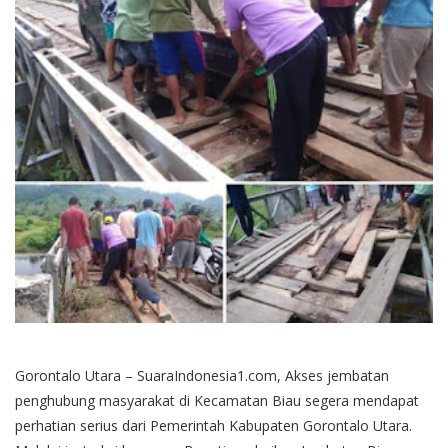
Gorontalo Utara – SuaraIndonesia1.com, Akses jembatan
penghubung masyarakat di Kecamatan Biau segera mendapat
perhatian serius dari Pemerintah Kabupaten Gorontalo Utara.