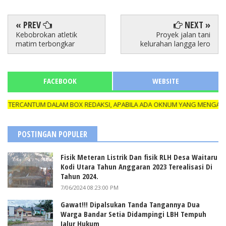
« PREV
NEXT »
Kebobrokan atletik
Proyek jalan tani
matim terbongkar
kelurahan langga lero
FACEBOOK
WEBSITE
TERCANTUM DALAM BOX REDAKSI, APABILA ADA OKNUM YANG MENGATAS N
POSTINGAN POPULER
Fisik Meteran Listrik Dan fisik RLH Desa Waitaru
Kodi Utara Tahun Anggaran 2023 Terealisasi Di
Tahun 2024.
7/06/2024 08:23:00 PM
Gawat!!! Dipalsukan Tanda Tangannya Dua
Warga Bandar Setia Didampingi LBH Tempuh
Jalur Hukum