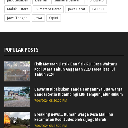
Jabodetabek
Daerah
Sumatra Selatan
Pohuwato
Maluku Utara
Sumatera Barat
Jawa Barat
GORUT
Jawa Tengah
Jawa
Opini
POPULAR POSTS
Fisik Meteran Listrik Dan fisik RLH Desa Waitaru
Kodi Utara Tahun Anggaran 2023 Terealisasi Di
Tahun 2024.
Gawat!!! Dipalsukan Tanda Tangannya Dua Warga
Bandar Setia Didampingi LBH Tempuh Jalur Hukum
7/06/2024 08:50:00 PM
Breaking news... Rumah Warga Desa Mali iha
kecamatan Kodi,Ludes oleh si Jago Merah
7/06/2024 03:16:00 PM