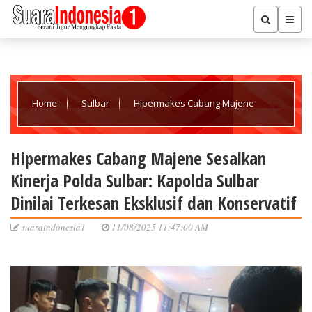
Home
Sulbar
Hipermakes Cabang Majene
Sesalkan Kinerja Polda Sulbar: Kapolda Sulbar Dinilai Terkesan
Hipermakes Cabang Majene Sesalkan
Kinerja Polda Sulbar: Kapolda Sulbar
Eksklusif dan Konservatif
Dinilai Terkesan Eksklusif dan Konservatif
suaraindonesia1
11/08/2025 11:47:00 AM