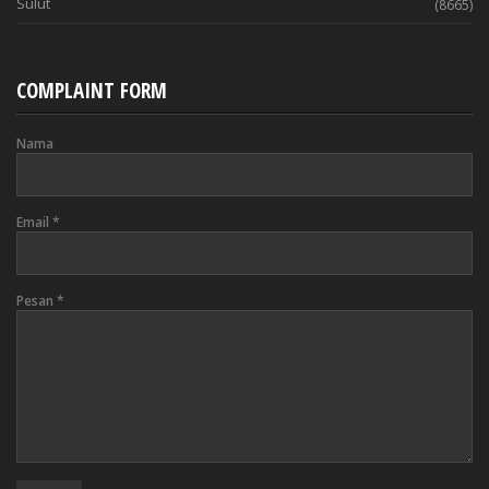
Sulut
(8665)
COMPLAINT FORM
Nama
Email
*
Pesan
*