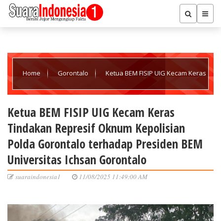
Home
Gorontalo
Ketua BEM FISIP UIG Kecam Keras
Tindakan Represif Oknum Kepolisian Polda Gorontalo terhadap
Ketua BEM FISIP UIG Kecam Keras
Tindakan Represif Oknum Kepolisian
Presiden BEM Universitas Ichsan Gorontalo
Polda Gorontalo terhadap Presiden BEM
Universitas Ichsan Gorontalo
suaraindonesia1
11/08/2025 11:49:00 AM