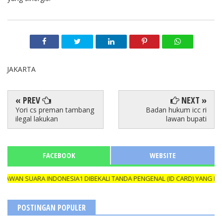
JAKARTA
« PREV
NEXT »
Yori cs preman tambang
Badan hukum icc ri
ilegal lakukan
lawan bupati
FACEBOOK
WEBSITE
UARA INDONESIA1 DIBEKALI TANDA PENGENAL (ID CARD) YANG MASIH B
POSTINGAN POPULER