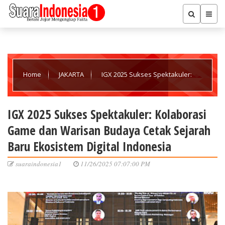
Home
JAKARTA
IGX 2025 Sukses Spektakuler:
Kolaborasi Game dan Warisan Budaya Cetak Sejarah Baru
IGX 2025 Sukses Spektakuler: Kolaborasi
Game dan Warisan Budaya Cetak Sejarah
Ekosistem Digital Indonesia
Baru Ekosistem Digital Indonesia
suaraindonesia1
11/26/2025 07:07:00 PM