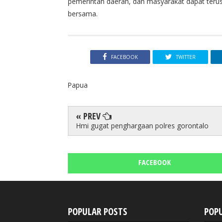
pemerintah daerah, dan masyarakat dapat terus 
bersama.
FACEBOOK
TWITTER
Papua
« PREV
Hmi gugat penghargaan polres gorontalo
FACEBOOK
POPULAR POSTS
POPU