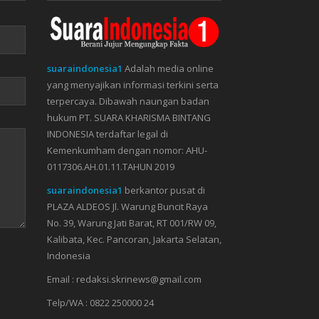
suaraindonesia1
Adalah media online
yang menyajikan informasi terkini serta
terpercaya. Dibawah naungan badan
hukum PT. SUARA KHARISMA BINTANG
INDONESIA terdaftar legal di
Kemenkumham dengan nomor: AHU-
0117306.AH.01.11.TAHUN 2019
suaraindonesia1
berkantor pusat di
PLAZA ALDEOS Jl. Warung Buncit Raya
No. 39, Warung Jati Barat, RT 001/RW 09,
Kalibata, Kec. Pancoran, Jakarta Selatan,
Indonesia
Email : redaksi.skrinews@gmail.com
Telp/WA : 0822 250000 24