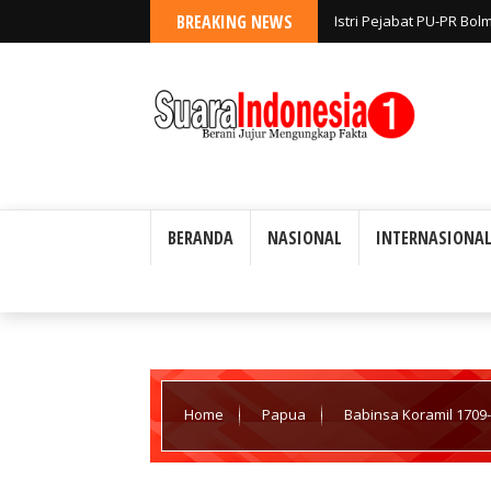
BREAKING NEWS
Istri Pejabat PU-PR Bo
Diselidiki; Disebut Keg
BERANDA
NASIONAL
INTERNASIONA
Home
Papua
Babinsa Koramil 1709
Yapen Barat