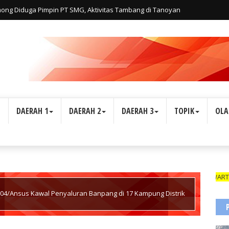
lmong Diduga Pimpin PT SMG, Aktivitas Tambang di Tanoyan
iatan Personal Haji Adi, Bukan Perusahaan
L
DAERAH 1
DAERAH 2
DAERAH 3
TOPIK
OLA
WARTAWAN SUAR
-04/Ansus Kawal Penyaluran Banpang di 17 Kampung Distrik