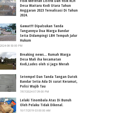
Fisik Meteran Listrik Dan fisik RLH
Desa Waitaru Kodi Utara Tahun
Anggaran 2023 Terealisasi Di Tahun
2024.
Gawat!!! Dipalsukan Tanda
Tangannya Dua Warga Bandar
Setia Didampingi LBH Tempuh Jalur
Hukum
/2024 08:50:00 PM
Breaking news... Rumah Warga
Desa Mali iha kecamatan
Kodi,Ludes oleh si Jago Merah
Setempel Dan Tanda Tangan Datok
Bandar Setia Ada Di surat Keramat,
Polisi Wajib Tau
7/07/2024 07:39:00 PM
Lelaki Tinombala Atas Di Bunuh
Oleh Pelaku Tidak Dikenal.
10/17/2019 03:00:00 AM