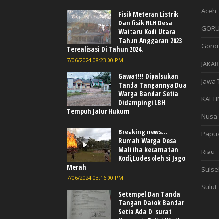
Aceh
Fisik Meteran Listrik
Dan fisik RLH Desa
GORU
Waitaru Kodi Utara
Tahun Anggaran 2023
Goron
Terealisasi Di Tahun 2024.
7/06/2024 08:23:00 PM
JAKAR
Gawat!!! Dipalsukan
Jawa 
Tanda Tangannya Dua
Warga Bandar Setia
KALTI
Didampingi LBH
Tempuh Jalur Hukum
Nusa 
Breaking news...
Papu
Rumah Warga Desa
Mali iha kecamatan
Riau
Kodi,Ludes oleh si Jago
Merah
Sulse
7/06/2024 03:16:00 PM
Sulut
Setempel Dan Tanda
Tangan Datok Bandar
Setia Ada Di surat