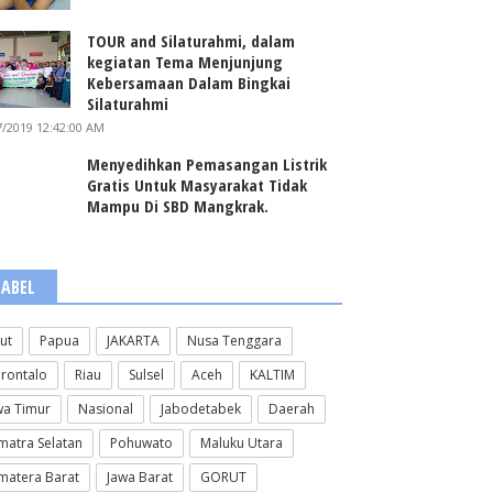
TOUR and Silaturahmi, dalam
kegiatan Tema Menjunjung
Kebersamaan Dalam Bingkai
Silaturahmi
7/2019 12:42:00 AM
Menyedihkan Pemasangan Listrik
Gratis Untuk Masyarakat Tidak
Mampu Di SBD Mangkrak.
LABEL
lut
Papua
JAKARTA
Nusa Tenggara
rontalo
Riau
Sulsel
Aceh
KALTIM
wa Timur
Nasional
Jabodetabek
Daerah
matra Selatan
Pohuwato
Maluku Utara
matera Barat
Jawa Barat
GORUT