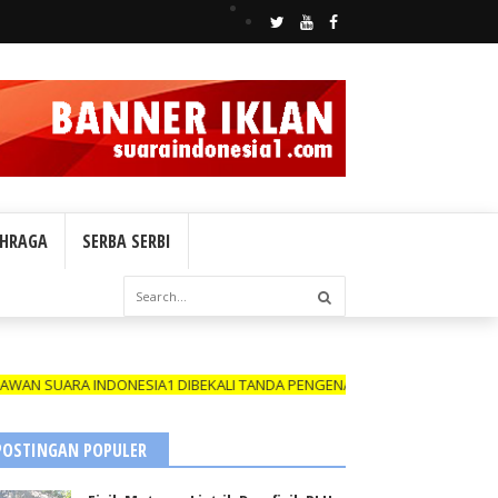
HRAGA
SERBA SERBI
A INDONESIA1 DIBEKALI TANDA PENGENAL (ID CARD) YANG MASIH BERL
POSTINGAN POPULER