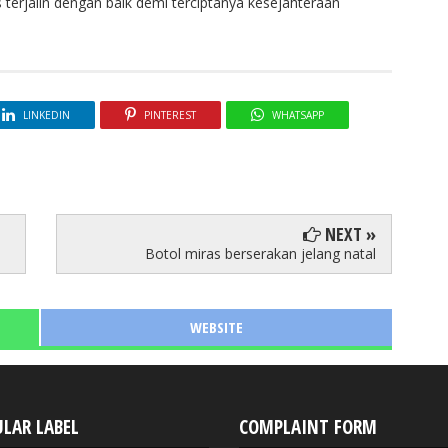
terjalin dengan baik demi terciptanya kesejahteraan
LINKEDIN
PINTEREST
WHATSAPP
NEXT »
Botol miras berserakan jelang natal
WEBSITE
LAR LABEL
COMPLAINT FORM