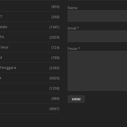
(850)
Nama
T
(360)
talo
(1947)
Email
*
TA
(2659)
Timur
(724)
Pesan
*
M
(789)
Tenggara
(2383)
a
(6920)
(1258)
l
(989)
(8667)