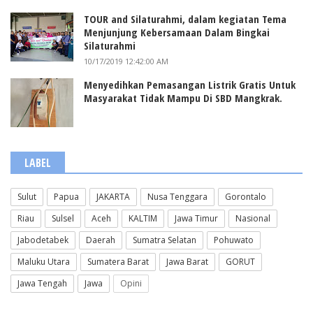
TOUR and Silaturahmi, dalam kegiatan Tema
Menjunjung Kebersamaan Dalam Bingkai
Silaturahmi
10/17/2019 12:42:00 AM
Menyedihkan Pemasangan Listrik Gratis Untuk
Masyarakat Tidak Mampu Di SBD Mangkrak.
LABEL
Sulut
Papua
JAKARTA
Nusa Tenggara
Gorontalo
Riau
Sulsel
Aceh
KALTIM
Jawa Timur
Nasional
Jabodetabek
Daerah
Sumatra Selatan
Pohuwato
Maluku Utara
Sumatera Barat
Jawa Barat
GORUT
Jawa Tengah
Jawa
Opini