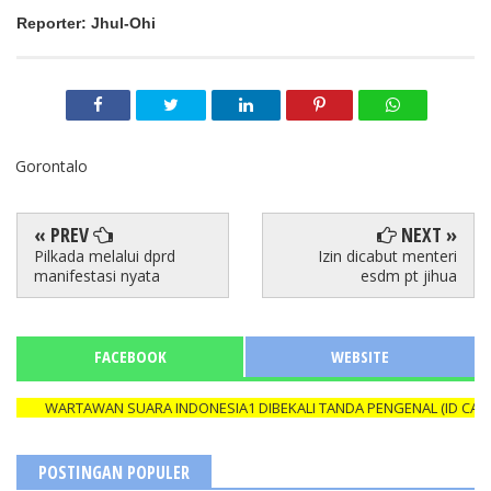
Reporter: Jhul-Ohi
Gorontalo
« PREV
NEXT »
Pilkada melalui dprd
Izin dicabut menteri
manifestasi nyata
esdm pt jihua
FACEBOOK
WEBSITE
WARTAWAN SUARA INDONESIA1 DIBEKALI TANDA PENGENAL (ID CARD) Y
POSTINGAN POPULER