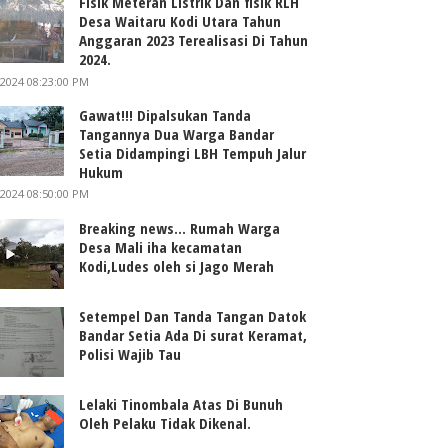
Fisik Meteran Listrik Dan fisik RLH
Desa Waitaru Kodi Utara Tahun
Anggaran 2023 Terealisasi Di Tahun
2024.
/2024 08:23:00 PM
Gawat!!! Dipalsukan Tanda
Tangannya Dua Warga Bandar
Setia Didampingi LBH Tempuh Jalur
Hukum
/2024 08:50:00 PM
Breaking news... Rumah Warga
Desa Mali iha kecamatan
Kodi,Ludes oleh si Jago Merah
Setempel Dan Tanda Tangan Datok
Bandar Setia Ada Di surat Keramat,
Polisi Wajib Tau
Lelaki Tinombala Atas Di Bunuh
Oleh Pelaku Tidak Dikenal.