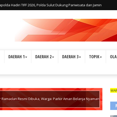
lda Hadiri TIFF 2026, Polda Sulut Dukung Pariwisata dan Jamin
L
DAERAH 1
DAERAH 2
DAERAH 3
TOPIK
OLA
WARTAWAN SUAR
r Ramadan Resmi Dibuka, Warga: Parkir Aman Belanja Nyaman