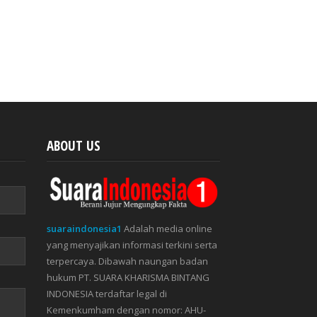
ABOUT US
suaraindonesia1
Adalah media online
yang menyajikan informasi terkini serta
terpercaya. Dibawah naungan badan
hukum PT. SUARA KHARISMA BINTANG
INDONESIA terdaftar legal di
Kemenkumham dengan nomor: AHU-