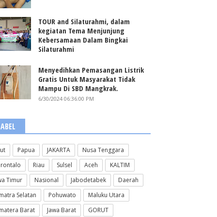
TOUR and Silaturahmi, dalam
kegiatan Tema Menjunjung
Kebersamaan Dalam Bingkai
Silaturahmi
Menyedihkan Pemasangan Listrik
Gratis Untuk Masyarakat Tidak
Mampu Di SBD Mangkrak.
6/30/2024 06:36:00 PM
LABEL
lut
Papua
JAKARTA
Nusa Tenggara
rontalo
Riau
Sulsel
Aceh
KALTIM
wa Timur
Nasional
Jabodetabek
Daerah
matra Selatan
Pohuwato
Maluku Utara
matera Barat
Jawa Barat
GORUT