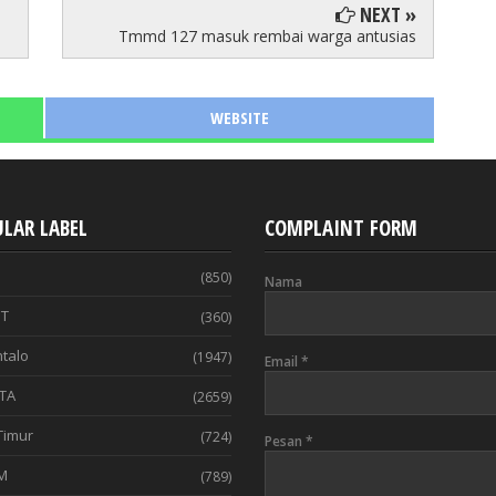
NEXT »
Tmmd 127 masuk rembai warga antusias
WEBSITE
LAR LABEL
COMPLAINT FORM
(850)
Nama
T
(360)
talo
(1947)
Email
*
TA
(2659)
Timur
(724)
Pesan
*
M
(789)