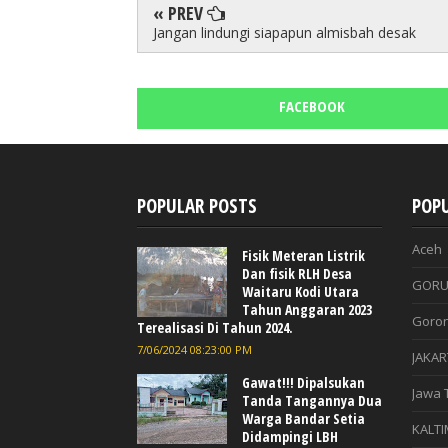
« PREV
Jangan lindungi siapapun almisbah desak
FACEBOOK
POPULAR POSTS
POPU
Aceh
Fisik Meteran Listrik
Dan fisik RLH Desa
GORU
Waitaru Kodi Utara
Tahun Anggaran 2023
Goron
Terealisasi Di Tahun 2024.
7/06/2024 08:23:00 PM
JAKAR
Gawat!!! Dipalsukan
Jawa 
Tanda Tangannya Dua
Warga Bandar Setia
KALTI
Didampingi LBH