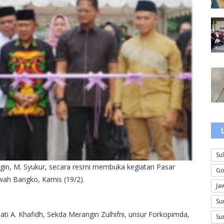
Su
in, M. Syukur, secara resmi membuka kegiatan Pasar
Go
ah Bangko, Kamis (19/2).
Ja
Su
pati A. Khafidh, Sekda Merangin Zulhifni, unsur Forkopimda,
Su