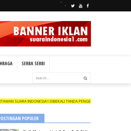
HRAGA
SERBA SERBI
A INDONESIA1 DIBEKALI TANDA PENGENAL (ID CARD) YANG MASIH BERL
POSTINGAN POPULER