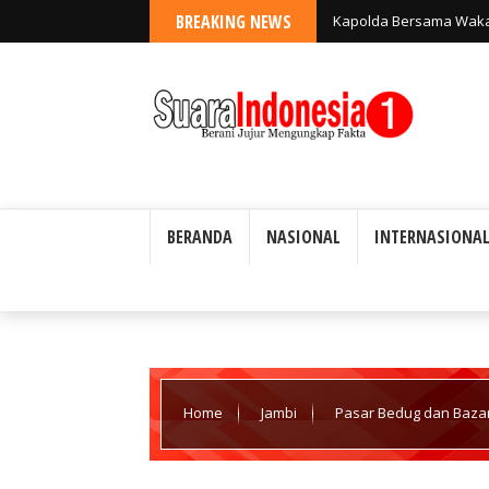
BREAKING NEWS
Kapolda Bersama Wakapo
Keamanan
BERANDA
NASIONAL
INTERNASIONA
Home
Jambi
Pasar Bedug dan Baza