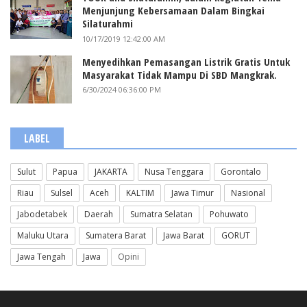
Menjunjung Kebersamaan Dalam Bingkai
Silaturahmi
10/17/2019 12:42:00 AM
Menyedihkan Pemasangan Listrik Gratis Untuk
Masyarakat Tidak Mampu Di SBD Mangkrak.
6/30/2024 06:36:00 PM
LABEL
Sulut
Papua
JAKARTA
Nusa Tenggara
Gorontalo
Riau
Sulsel
Aceh
KALTIM
Jawa Timur
Nasional
Jabodetabek
Daerah
Sumatra Selatan
Pohuwato
Maluku Utara
Sumatera Barat
Jawa Barat
GORUT
Jawa Tengah
Jawa
Opini