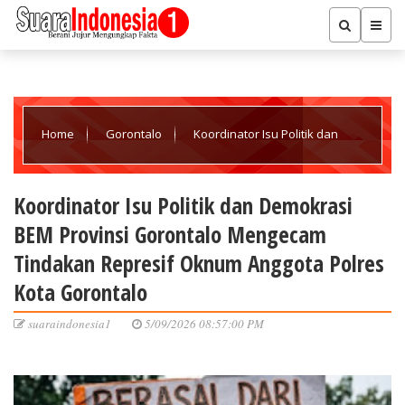
Home
Gorontalo
Koordinator Isu Politik dan
Demokrasi BEM Provinsi Gorontalo Mengecam Tindakan
Koordinator Isu Politik dan Demokrasi
BEM Provinsi Gorontalo Mengecam
Represif Oknum Anggota Polres Kota Gorontalo
Tindakan Represif Oknum Anggota Polres
Kota Gorontalo
suaraindonesia1
5/09/2026 08:57:00 PM