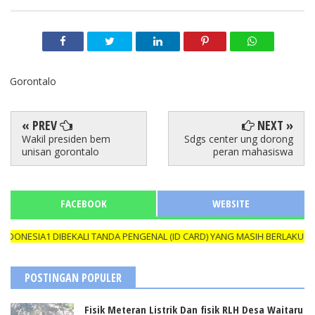
Gorontalo
« PREV
NEXT »
Wakil presiden bem
Sdgs center ung dorong
unisan gorontalo
peran mahasiswa
FACEBOOK
WEBSITE
IA1 DIBEKALI TANDA PENGENAL (ID CARD) YANG MASIH BERLAKU DAN N
POSTINGAN POPULER
Fisik Meteran Listrik Dan fisik RLH Desa Waitaru