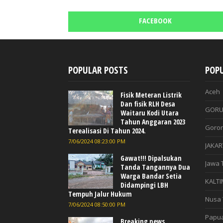
FACEBOOK
POPULAR POSTS
POPU
Aceh
Fisik Meteran Listrik
Dan fisik RLH Desa
GORU
Waitaru Kodi Utara
Tahun Anggaran 2023
Goron
Terealisasi Di Tahun 2024.
7/06/2024 08:23:00 PM
JAKAR
Gawat!!! Dipalsukan
Jawa 
Tanda Tangannya Dua
Warga Bandar Setia
KALTI
Didampingi LBH
Tempuh Jalur Hukum
Nusa 
7/06/2024 08:50:00 PM
Papu
Breaking news...