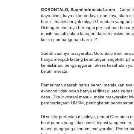
GORONTALO, SuaraIndonesia1.com 
– Goront
daya alam, kaya akan budaya, dan kaya akan s
hari ini masih banyak rakyat Gorontalo yang bel
Di tengah hadirnya berbagai perusahaan besar ya
masih masuk dalam kategori daerah miskin menja
kelola pembangunan hari ini?
Sudah saatnya masyarakat Gorontalo diistimewak
hanya menjadi ladang keuntungan segelintir pihak
kemiskinan, pengangguran, akses kesehatan yang 
belum merata.
Pemerintah daerah harus berani melakukan eva
ekonomi tidak boleh hanya terlihat di atas kerta
desa. Jika investasi masuk, maka masyarakat lok
pemberdayaan UMKM, peningkatan pendapatan p
Di sektor pertanian misalnya, petani Gorontalo 
hasil panen yang tidak stabil, irigasi yang minim
tulang punggung ekonomi masyarakat. Pemerintah