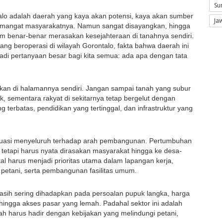
Su
alo adalah daerah yang kaya akan potensi, kaya akan sumber 
Ja
emangat masyarakatnya. Namun sangat disayangkan, hingga 
um benar-benar merasakan kesejahteraan di tanahnya sendiri. 
ng beroperasi di wilayah Gorontalo, fakta bahwa daerah ini 
di pertanyaan besar bagi kita semua: ada apa dengan tata 
an di halamannya sendiri. Jangan sampai tanah yang subur 
, sementara rakyat di sekitarnya tetap bergelut dengan 
terbatas, pendidikan yang tertinggal, dan infrastruktur yang 
luasi menyeluruh terhadap arah pembangunan. Pertumbuhan 
s, tetapi harus nyata dirasakan masyarakat hingga ke desa-
al harus menjadi prioritas utama dalam lapangan kerja, 
etani, serta pembangunan fasilitas umum.
masih sering dihadapkan pada persoalan pupuk langka, harga 
, hingga akses pasar yang lemah. Padahal sektor ini adalah 
 harus hadir dengan kebijakan yang melindungi petani, 