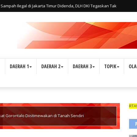
Sampah Ilegal di Jakarta Timur Didenda, DLH DKI Tegaskan Tak
L
DAERAH 1
DAERAH 2
DAERAH 3
TOPIK
OLA
WARTAWAN SUARA 
t Gorontalo Diistimewakan di Tanah Sendiri