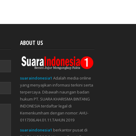
ABOUT US
suaraindonesia1
Adalah media online
yang menyajikan informasi terkini serta
terpercaya. Dibawah naungan badan
hukum PT. SUARA KHARISMA BINTANG
INDONESIA terdaftar legal di
Kemenkumham dengan nomor: AHU-
0117306.AH.01.11.TAHUN 2019
suaraindonesia1
berkantor pusat di