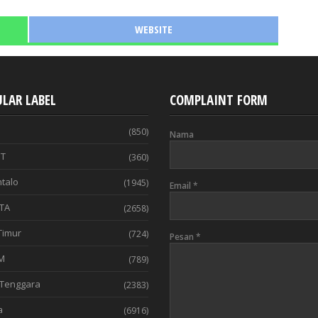
WEBSITE
LAR LABEL
COMPLAINT FORM
(850)
Nama
T
(360)
talo
(1945)
Email
*
TA
(2658)
Timur
(724)
Pesan
*
M
(789)
Tenggara
(2383)
a
(6916)