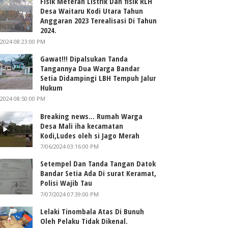
Fisik Meteran Listrik Dan fisik RLH
Desa Waitaru Kodi Utara Tahun
Anggaran 2023 Terealisasi Di Tahun
2024.
/2024 08:23:00 PM
Gawat!!! Dipalsukan Tanda
Tangannya Dua Warga Bandar
Setia Didampingi LBH Tempuh Jalur
Hukum
/2024 08:50:00 PM
Breaking news... Rumah Warga
Desa Mali iha kecamatan
Kodi,Ludes oleh si Jago Merah
7/06/2024 03:16:00 PM
Setempel Dan Tanda Tangan Datok
Bandar Setia Ada Di surat Keramat,
Polisi Wajib Tau
7/07/2024 07:39:00 PM
Lelaki Tinombala Atas Di Bunuh
Oleh Pelaku Tidak Dikenal.