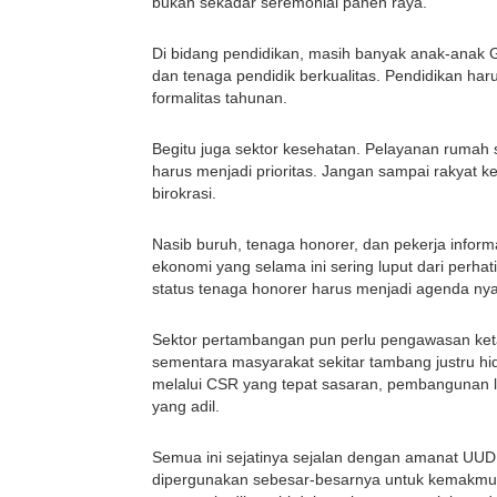
bukan sekadar seremonial panen raya.
Di bidang pendidikan, masih banyak anak-anak Go
dan tenaga pendidik berkualitas. Pendidikan haru
formalitas tahunan.
Begitu juga sektor kesehatan. Pelayanan rumah s
harus menjadi prioritas. Jangan sampai rakyat ke
birokrasi.
Nasib buruh, tenaga honorer, dan pekerja inform
ekonomi yang selama ini sering luput dari perhati
status tenaga honorer harus menjadi agenda nyata
Sektor pertambangan pun perlu pengawasan ketat
sementara masyarakat sekitar tambang justru hi
melalui CSR yang tepat sasaran, pembangunan l
yang adil.
Semua ini sejatinya sejalan dengan amanat UUD
dipergunakan sebesar-besarnya untuk kemakmuran