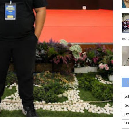
10/1
Su
Go
Ja
Su