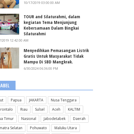
10/17/2019 03:00:00 AM
TOUR and Silaturahmi, dalam
kegiatan Tema Menjunjung
Kebersamaan Dalam Bingkai
Silaturahmi
7/2019 12:42:00 AM
Menyedihkan Pemasangan Listrik
Gratis Untuk Masyarakat Tidak
Mampu Di SBD Mangkrak.
6/30/2024 06:36:00 PM
LABEL
lut
Papua
JAKARTA
Nusa Tenggara
rontalo
Riau
Sulsel
Aceh
KALTIM
wa Timur
Nasional
Jabodetabek
Daerah
matra Selatan
Pohuwato
Maluku Utara