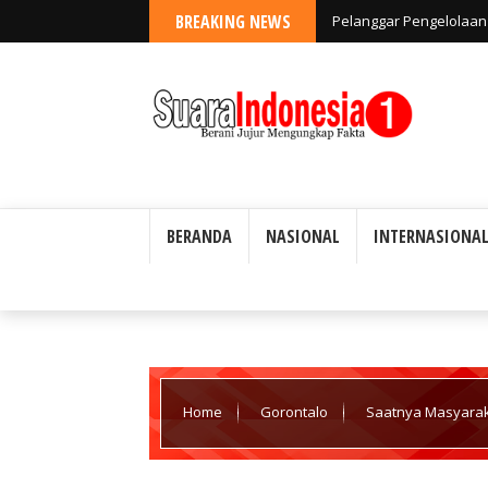
BREAKING NEWS
Pelanggar Pengelolaan 
Ada Toleransi
BERANDA
NASIONAL
INTERNASIONA
Home
Gorontalo
Saatnya Masyaraka