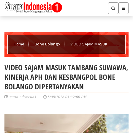
Home
Bone Bolango
VIDEO SAJAM MASUK
TAMBANG SUWAWA, KINERJA APH DAN KESBANGPOL BONE
VIDEO SAJAM MASUK TAMBANG SUWAWA,
KINERJA APH DAN KESBANGPOL BONE
BOLANGO DIPERTANYAKAN
BOLANGO DIPERTANYAKAN
suaraindonesia1
5/08/2026 01:32:00 PM