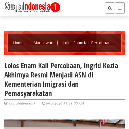
Home
Manokwari
Lolos Enam Kali Percobaan,
Ingrid Kezia Akhirnya Resmi Menjadi ASN di Kementerian Imigrasi
Lolos Enam Kali Percobaan, Ingrid Kezia
Akhirnya Resmi Menjadi ASN di
dan Pemasyarakatan
Kementerian Imigrasi dan
Pemasyarakatan
suaraindonesia1
6/05/2026 11:41:00 AM