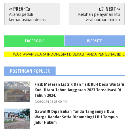
« PREV
NEXT »
Aliansi peduli
Keluhan pelayanan ktp
kemanusiaan desak
viral namun minim
FACEBOOK
WEBSITE
WARTAWAN SUARA INDONESIA1 DIBEKALI TANDA PENGENAL (ID CARD) Y
POSTINGAN POPULER
Fisik Meteran Listrik Dan fisik RLH Desa Waitaru
Kodi Utara Tahun Anggaran 2023 Terealisasi Di
Tahun 2024.
7/06/2024 08:23:00 PM
Gawat!!! Dipalsukan Tanda Tangannya Dua
Warga Bandar Setia Didampingi LBH Tempuh
Jalur Hukum