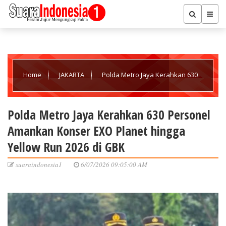
Home
JAKARTA
Polda Metro Jaya Kerahkan 630
Personel Amankan Konser EXO Planet hingga Yellow Run 2026 di
Polda Metro Jaya Kerahkan 630 Personel
Amankan Konser EXO Planet hingga
GBK
Yellow Run 2026 di GBK
suaraindonesia1
6/07/2026 09:05:00 AM