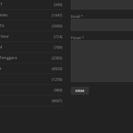
T
(360)
talo
(1947)
Email
*
TA
(2660)
Timur
(724)
Pesan
*
M
(789)
Tenggara
(2383)
a
(6920)
(1258)
l
(989)
(8667)