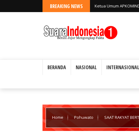
BREAKING NEWS
Ketua Umum APKOMIND
Kedaulatan Digital, In
BERANDA
NASIONAL
INTERNASIONA
Home
Pohuwato
SAAT RAKYAT BERTA
KEPENTINGAN, DAN UJIAN INTEGRITAS KEKUASAA