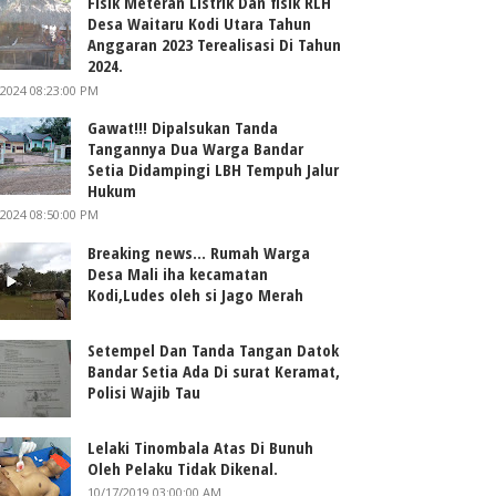
Fisik Meteran Listrik Dan fisik RLH
Desa Waitaru Kodi Utara Tahun
Anggaran 2023 Terealisasi Di Tahun
2024.
/2024 08:23:00 PM
Gawat!!! Dipalsukan Tanda
Tangannya Dua Warga Bandar
Setia Didampingi LBH Tempuh Jalur
Hukum
/2024 08:50:00 PM
Breaking news... Rumah Warga
Desa Mali iha kecamatan
Kodi,Ludes oleh si Jago Merah
Setempel Dan Tanda Tangan Datok
Bandar Setia Ada Di surat Keramat,
Polisi Wajib Tau
Lelaki Tinombala Atas Di Bunuh
Oleh Pelaku Tidak Dikenal.
10/17/2019 03:00:00 AM