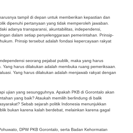
 seharusnya tampil di depan untuk memberikan kepastian dan 
lik dipenuhi pertanyaan yang tidak memperoleh jawaban. 
i adanya transparansi, akuntabilitas, independensi, 
ntingan dalam setiap penyelenggaraan pemerintahan. Prinsip-
hukum. Prinsip tersebut adalah fondasi kepercayaan rakyat 
independensi seorang pejabat publik, maka yang harus 
 Yang harus dilakukan adalah membuka ruang pemeriksaan. 
luasi. Yang harus dilakukan adalah menjawab rakyat dengan 
ujian yang sesungguhnya. Apakah PKB di Gorontalo akan 
intahan yang baik? Ataukah memilih berlindung di balik 
syarakat? Sebab sejarah politik Indonesia menunjukkan 
lik bukan karena kalah berdebat, melainkan karena gagal 
 Pohuwato, DPW PKB Gorontalo, serta Badan Kehormatan 