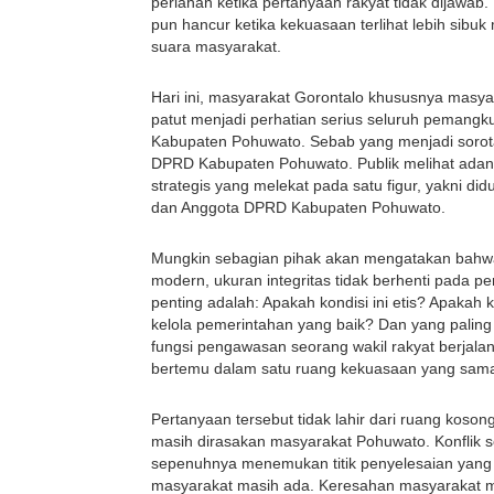
perlahan ketika pertanyaan rakyat tidak dijawab
pun hancur ketika kekuasaan terlihat lebih sibu
suara masyarakat.
Hari ini, masyarakat Gorontalo khususnya masy
patut menjadi perhatian serius seluruh peman
Kabupaten Pohuwato. Sebab yang menjadi sorotan
DPRD Kabupaten Pohuwato. Publik melihat adany
strategis yang melekat pada satu figur, yakni d
dan Anggota DPRD Kabupaten Pohuwato.
Mungkin sebagian pihak akan mengatakan bahwa 
modern, ukuran integritas tidak berhenti pada pe
penting adalah: Apakah kondisi ini etis? Apakah k
kelola pemerintahan yang baik? Dan yang paling
fungsi pengawasan seorang wakil rakyat berjalan
bertemu dalam satu ruang kekuasaan yang sam
Pertanyaan tersebut tidak lahir dari ruang kosong.
masih dirasakan masyarakat Pohuwato. Konflik s
sepenuhnya menemukan titik penyelesaian yan
masyarakat masih ada. Keresahan masyarakat mas