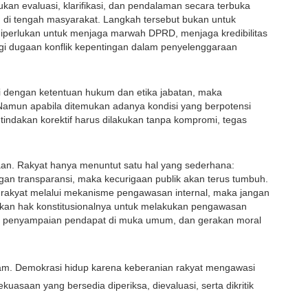
 evaluasi, klarifikasi, dan pendalaman secara terbuka 
di tengah masyarakat. Langkah tersebut bukan untuk 
 diperlukan untuk menjaga marwah DPRD, menjaga kredibilitas 
i dugaan konflik kepentingan dalam penyelenggaraan 
i dengan ketentuan hukum dan etika jabatan, maka 
amun apabila ditemukan adanya kondisi yang berpotensi 
indakan korektif harus dilakukan tanpa kompromi, tegas 
an. Rakyat hanya menuntut satu hal yang sederhana: 
ngan transparansi, maka kecurigaan publik akan terus tumbuh. 
 rakyat melalui mekanisme pengawasan internal, maka jangan 
an hak konstitusionalnya untuk melakukan pengawasan 
, penyampaian pendapat di muka umum, dan gerakan moral 
diam. Demokrasi hidup karena keberanian rakyat mengawasi 
saan yang bersedia diperiksa, dievaluasi, serta dikritik 