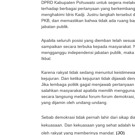
DPRD Kabupaten Pohuwato untuk segera melakukan
terhadap berbagai pertanyaan yang berkembang 
menghakimi Idris Kadji. Justru langkah tersebut
PKB, dan memastikan bahwa tidak ada ruang bag
jabatan publik.
Apabila seluruh posisi yang diemban telah sesua
sampaikan secara terbuka kepada masyarakat. N
mengganggu independensi jabatan publik, maka t
Ikbal.
Karena rakyat tidak sedang menuntut keistimewa
kejujuran. Dan ketika kejujuran tidak dijawab de
Jika lembaga politik gagal menjawab pertanyaan
salahkan masyarakat apabila memilih menggunak
secara langsung melalui forum-forum demokrasi
yang dijamin oleh undang-undang.
Sebab demokrasi tidak pernah lahir dari sikap 
kekuasaan. Dan kekuasaan yang sehat adalah kekua
oleh rakyat yang memberinya mandat. 
(JO)