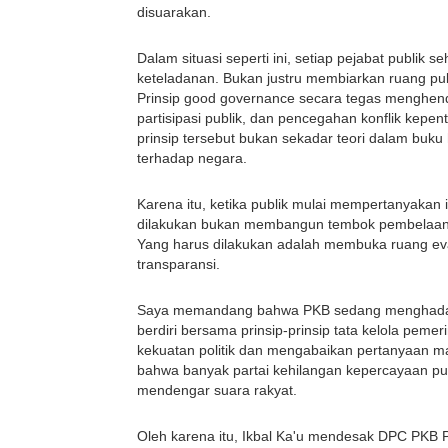
disuarakan.
Dalam situasi seperti ini, setiap pejabat publik
keteladanan. Bukan justru membiarkan ruang pub
Prinsip good governance secara tegas menghendak
partisipasi publik, dan pencegahan konflik kepe
prinsip tersebut bukan sekadar teori dalam buku 
terhadap negara.
Karena itu, ketika publik mulai mempertanyakan 
dilakukan bukan membangun tembok pembelaan.
Yang harus dilakukan adalah membuka ruang eva
transparansi.
Saya memandang bahwa PKB sedang menghadapi 
berdiri bersama prinsip-prinsip tata kelola pemer
kekuatan politik dan mengabaikan pertanyaan ma
bahwa banyak partai kehilangan kepercayaan pub
mendengar suara rakyat.
Oleh karena itu, Ikbal Ka'u mendesak DPC PKB