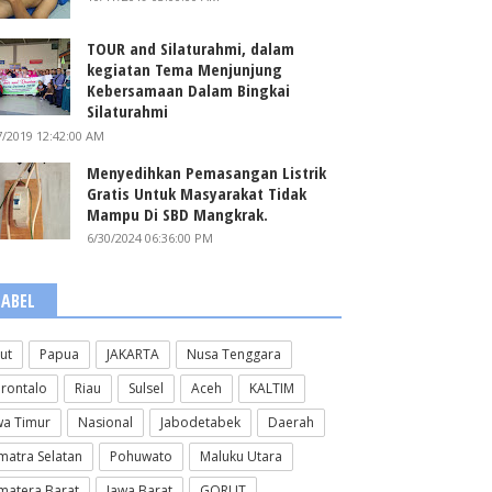
TOUR and Silaturahmi, dalam
kegiatan Tema Menjunjung
Kebersamaan Dalam Bingkai
Silaturahmi
7/2019 12:42:00 AM
Menyedihkan Pemasangan Listrik
Gratis Untuk Masyarakat Tidak
Mampu Di SBD Mangkrak.
6/30/2024 06:36:00 PM
LABEL
lut
Papua
JAKARTA
Nusa Tenggara
rontalo
Riau
Sulsel
Aceh
KALTIM
wa Timur
Nasional
Jabodetabek
Daerah
matra Selatan
Pohuwato
Maluku Utara
matera Barat
Jawa Barat
GORUT