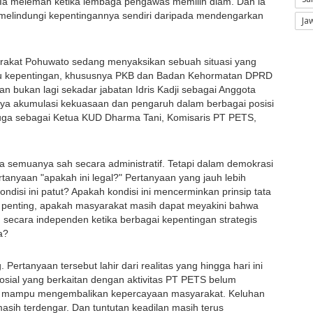
. Ia melemah ketika lembaga pengawas memilih diam. Dan ia 
k melindungi kepentingannya sendiri daripada mendengarkan 
Ja
arakat Pohuwato sedang menyaksikan sebuah situasi yang 
gku kepentingan, khususnya PKB dan Badan Kehormatan DPRD 
 bukan lagi sekadar jabatan Idris Kadji sebagai Anggota 
a akumulasi kekuasaan dan pengaruh dalam berbagai posisi 
iduga sebagai Ketua KUD Dharma Tani, Komisaris PT PETS, 
semuanya sah secara administratif. Tetapi dalam demokrasi 
rtanyaan "apakah ini legal?" Pertanyaan yang jauh lebih 
ondisi ini patut? Apakah kondisi ini mencerminkan prinsip tata 
 penting, apakah masyarakat masih dapat meyakini bahwa 
 secara independen ketika berbagai kepentingan strategis 
a?
 Pertanyaan tersebut lahir dari realitas yang hingga hari ini 
osial yang berkaitan dengan aktivitas PT PETS belum 
g mampu mengembalikan kepercayaan masyarakat. Keluhan 
ih terdengar. Dan tuntutan keadilan masih terus 