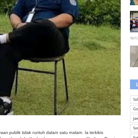
10/1
Su
Go
Ja
Su
aan publik tidak runtuh dalam satu malam. Ia terkikis 
Su