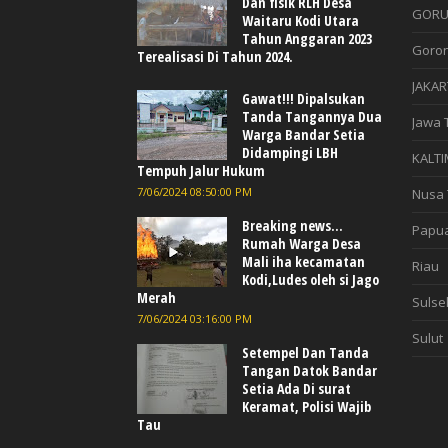
Dan fisik RLH Desa
GORU
Waitaru Kodi Utara
Tahun Anggaran 2023
Goron
Terealisasi Di Tahun 2024.
JAKAR
Gawat!!! Dipalsukan
Tanda Tangannya Dua
Jawa 
Warga Bandar Setia
Didampingi LBH
KALTI
Tempuh Jalur Hukum
7/06/2024 08:50:00 PM
Nusa 
Breaking news...
Papu
Rumah Warga Desa
Mali iha kecamatan
Riau
Kodi,Ludes oleh si Jago
Merah
Sulse
7/06/2024 03:16:00 PM
Sulut
Setempel Dan Tanda
Tangan Datok Bandar
Setia Ada Di surat
Keramat, Polisi Wajib
Tau