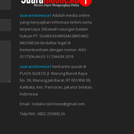
suaraindonesia1
Adalah media online
yang menyajikan informasi terkini serta
terpercaya. Dibawah naungan badan
hukum PT. SUARA KHARISMA BINTANG
INDONESIA terdaftar legal di
Kemenkumham dengan nomor: AHU-
0117306.AH.01.11.TAHUN 2019
suaraindonesia1
berkantor pusat di
PLAZA ALDEOS Jl. Warung Buncit Raya
No. 39, Warung Jati Barat, RT 001/RW 09,
Kalibata, Kec. Pancoran, Jakarta Selatan,
Indonesia
Email : redaksi.skrinews@gmail.com
Telp/WA : 0822 250000 24