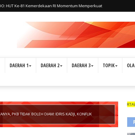
O: HUT Ke-81 Kemerdekaan RI Momentum Memperkuat
ovasi Teknologi, dan Kepastian Hukum Menuju Indonesia Emas 2045
L
DAERAH 1
DAERAH 2
DAERAH 3
TOPIK
OLA
WARTAWAN SUARA I
NYA, PKB TIDAK BOLEH DIAM: IDRIS KADJI, KONFLIK
N DI POHUWATO