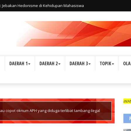
t: Jebakan Hedonisme di Kehidupan Mahasiswa
L
DAERAH 1
DAERAH 2
DAERAH 3
TOPIK
OLA
WARTAWAN SUARA IND
au copot oknum APH yang diduga terlibat tambang ilegal