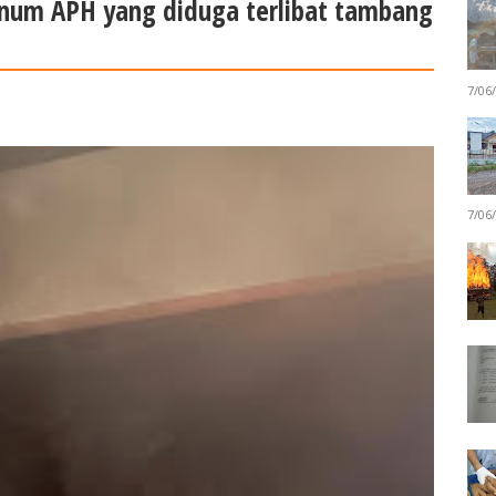
knum APH yang diduga terlibat tambang
7/06
7/06