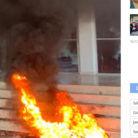
10/1
Su
Go
Ja
Su