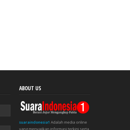
ABOUT US
suaraindonesia1
Adalah media online
yang menyajikan informasi terkini serta