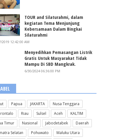
TOUR and Silaturahmi, dalam
kegiatan Tema Menjunjung
Kebersamaan Dalam Bingkai
Silaturahmi
7/2019 12:42:00 AM
Menyedihkan Pemasangan Listrik
Gratis Untuk Masyarakat Tidak
Mampu Di SBD Mangkrak.
6/30/2024 06:36:00 PM
LABEL
lut
Papua
JAKARTA
Nusa Tenggara
rontalo
Riau
Sulsel
Aceh
KALTIM
wa Timur
Nasional
Jabodetabek
Daerah
matra Selatan
Pohuwato
Maluku Utara