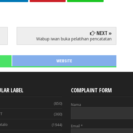
NEXT »
Wabup iwan buka pelatihan pencatatan
WEBSITE
LAR LABEL
COMPLAINT FORM
(850)
Nama
T
(360)
talo
(1944)
Email
*