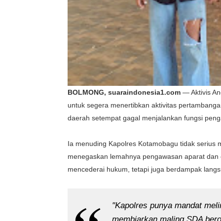
BOLMONG, suaraindonesia1.com
— Aktivis An
untuk segera menertibkan aktivitas pertambangan 
daerah setempat gagal menjalankan fungsi pe
Ia menuding Kapolres Kotamobagu tidak serius m
menegaskan lemahnya pengawasan aparat dan d
mencederai hukum, tetapi juga berdampak langs
"Kapolres punya mandat meli
membiarkan maling SDA berop