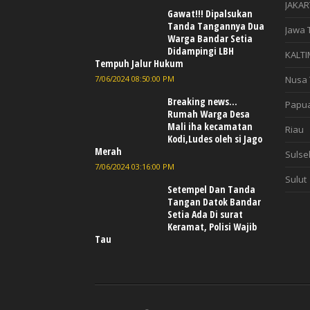
JAKAR
Gawat!!! Dipalsukan
Tanda Tangannya Dua
Jawa 
Warga Bandar Setia
Didampingi LBH
KALTI
Tempuh Jalur Hukum
7/06/2024 08:50:00 PM
Nusa 
Breaking news...
Papu
Rumah Warga Desa
Mali iha kecamatan
Riau
Kodi,Ludes oleh si Jago
Merah
Sulse
7/06/2024 03:16:00 PM
Sulut
Setempel Dan Tanda
Tangan Datok Bandar
Setia Ada Di surat
Keramat, Polisi Wajib
Tau