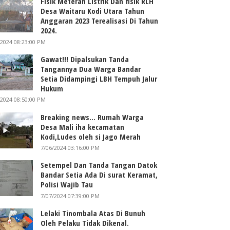
Fisik Meteran Listrik Dan fisik RLH
Desa Waitaru Kodi Utara Tahun
Anggaran 2023 Terealisasi Di Tahun
2024.
/2024 08:23:00 PM
Gawat!!! Dipalsukan Tanda
Tangannya Dua Warga Bandar
Setia Didampingi LBH Tempuh Jalur
Hukum
/2024 08:50:00 PM
Breaking news... Rumah Warga
Desa Mali iha kecamatan
Kodi,Ludes oleh si Jago Merah
7/06/2024 03:16:00 PM
Setempel Dan Tanda Tangan Datok
Bandar Setia Ada Di surat Keramat,
Polisi Wajib Tau
7/07/2024 07:39:00 PM
Lelaki Tinombala Atas Di Bunuh
Oleh Pelaku Tidak Dikenal.