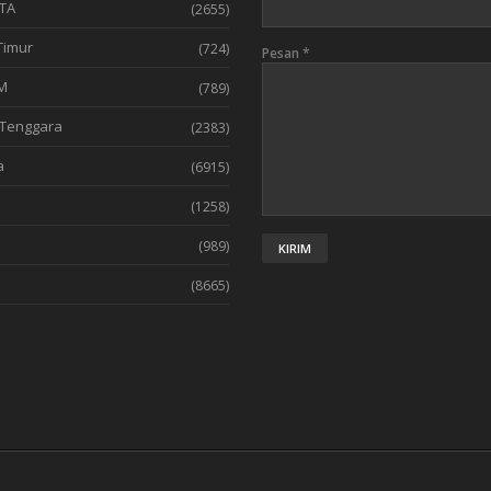
TA
(2655)
Timur
(724)
Pesan
*
M
(789)
Tenggara
(2383)
a
(6915)
(1258)
l
(989)
(8665)