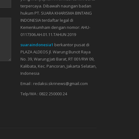
terpercaya. Dibawah naungan badan
hukum PT. SUARA KHARISMA BINTANG
INDONESIA terdaftar legal di
Kemenkumham dengan nomor: AHU-
0117306.AH.01.11.TAHUN 2019
suaraindonesia1
berkantor pusat di
PLAZA ALDEOS Jl. Warung Buncit Raya
No. 39, Warung Jati Barat, RT 001/RW 09,
Kalibata, Kec. Pancoran, Jakarta Selatan,
Indonesia
Email : redaksi.skrinews@gmail.com
Telp/WA : 0822 250000 24