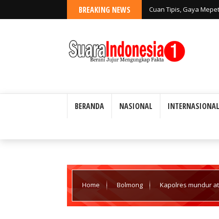
BREAKING NEWS
Cuan Tipis, Gaya Mepe
BERANDA
NASIONAL
INTERNASIONA
Home
Bolmong
Kapolres mundur at
Potolo