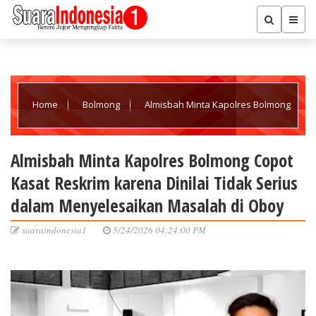
Home
Bolmong
Almisbah Minta Kapolres Bolmong
Copot Kasat Reskrim karena Dinilai Tidak Serius dalam
Almisbah Minta Kapolres Bolmong Copot
Kasat Reskrim karena Dinilai Tidak Serius
Menyelesaikan Masalah di Oboy
dalam Menyelesaikan Masalah di Oboy
suaraindonesia1
5/24/2026 04:24:00 PM