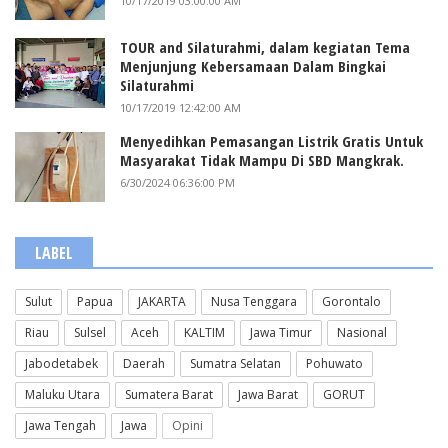
10/17/2019 03:00:00 AM
TOUR and Silaturahmi, dalam kegiatan Tema
Menjunjung Kebersamaan Dalam Bingkai
Silaturahmi
10/17/2019 12:42:00 AM
Menyedihkan Pemasangan Listrik Gratis Untuk
Masyarakat Tidak Mampu Di SBD Mangkrak.
6/30/2024 06:36:00 PM
LABEL
Sulut
Papua
JAKARTA
Nusa Tenggara
Gorontalo
Riau
Sulsel
Aceh
KALTIM
Jawa Timur
Nasional
Jabodetabek
Daerah
Sumatra Selatan
Pohuwato
Maluku Utara
Sumatera Barat
Jawa Barat
GORUT
Jawa Tengah
Jawa
Opini